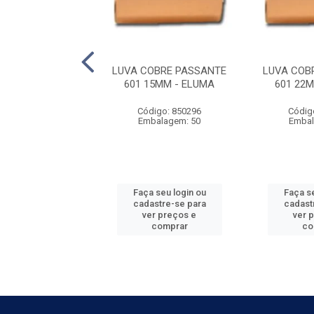
OBRE PASSANTE
LUVA COBRE PASSANTE
LUVA COB
79MM - ELUMA
601 15MM - ELUMA
601 22
digo: 850303
Código: 850296
Códig
balagem: 1
Embalagem: 50
Embal
 seu login ou
Faça seu login ou
Faça se
astre-se para
cadastre-se para
cadast
er preços e
ver preços e
ver 
comprar
comprar
co