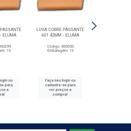
 PASSANTE
LUVA COBRE PASSANTE
LUVA COBRE P
- ELUMA
601 42MM - ELUMA
601 79MM - 
850299
Código: 850300
Código: 850
em: 15
Embalagem: 15
Embalagem
login ou
Faça seu login ou
Faça seu log
se para
cadastre-se para
cadastre-se 
ços e
ver preços e
ver preços
rar
comprar
comprar