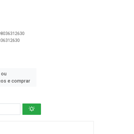
898036312630
8036312630
 ou
ços e comprar