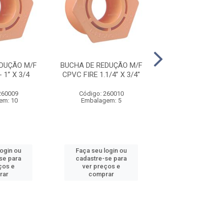
DUÇÃO M/F
BUCHA DE REDUÇÃO M/F
BUCHA DE REDU
 1” X 3/4
CPVC FIRE 1.1/4” X 3/4''
CPVC FIRE - 1.
260009
Código: 260010
Código: 260
em: 10
Embalagem: 5
Embalagem
login ou
Faça seu login ou
Faça seu log
se para
cadastre-se para
cadastre-se 
ços e
ver preços e
ver preços
rar
comprar
comprar