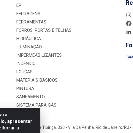
Re
EPI
FERRAGENS
FERRAMENTAS
FORROS, PORTAS E TELHAS
HIDRÁULICA
Fo
ILUMINAÇÃO
IMPERMEABILIZANTES
INCÊNDIO
LOUÇAS
MATERIAIS BÁSICOS
PINTURA
SANEAMENTO
SISTEMA PARA GÁS
para
io, apresentar
elhorar a
rução LTDA - Rua Alice Tibiriçá, 330 - Vila Da Penha, Rio de Janeiro/RJ