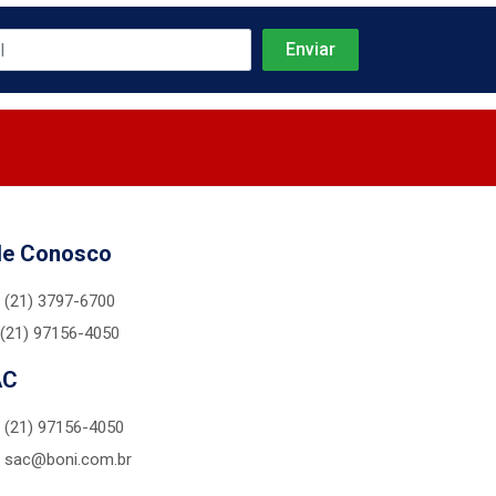
le Conosco
(21) 3797-6700
(21) 97156-4050
AC
(21) 97156-4050
sac@boni.com.br