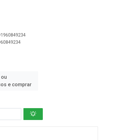
891960849234
1960849234
 ou
ços e comprar