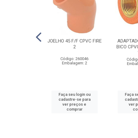
DE REDUÇÃO M/F
JOELHO 45 F/F CPVC FIRE
ADAPTAD
RE - 1.1/4” X 1
2
BICO CPVC
digo: 260011
Código: 260046
Códig
balagem: 5
Embalagem: 2
Embal
 seu login ou
Faça seu login ou
Faça se
astre-se para
cadastre-se para
cadast
er preços e
ver preços e
ver 
comprar
comprar
co