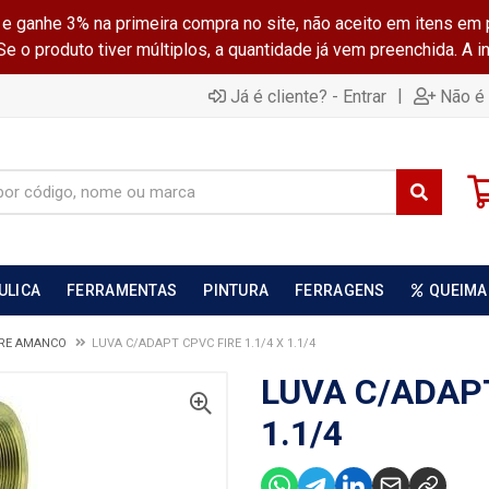
ganhe 3% na primeira compra no site, não aceito em itens em 
 o produto tiver múltiplos, a quantidade já vem preenchida. A 
|
Já é cliente? - Entrar
Não é 
ULICA
FERRAMENTAS
PINTURA
FERRAGENS
QUEIMA
IRE AMANCO
LUVA C/ADAPT CPVC FIRE 1.1/4 X 1.1/4
LUVA C/ADAPT
1.1/4