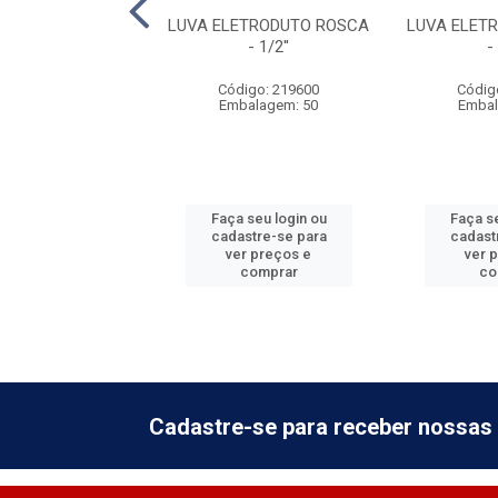
ETRODUTO ROSCA
LUVA ELETRODUTO ROSCA
LUVA ELET
- 2''
- 1/2''
-
digo: 219620
Código: 219600
Códig
balagem: 10
Embalagem: 50
Embal
 seu login ou
Faça seu login ou
Faça se
astre-se para
cadastre-se para
cadast
er preços e
ver preços e
ver 
comprar
comprar
co
Cadastre-se para receber nossas 