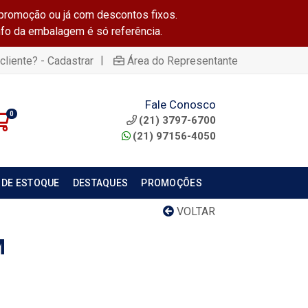
promoção ou já com descontos fixos.
info da embalagem é só referência.
|
cliente? - Cadastrar
Área do Representante
Fale Conosco
0
(21) 3797-6700
(21) 97156-4050
 DE ESTOQUE
DESTAQUES
PROMOÇÕES
VOLTAR
M