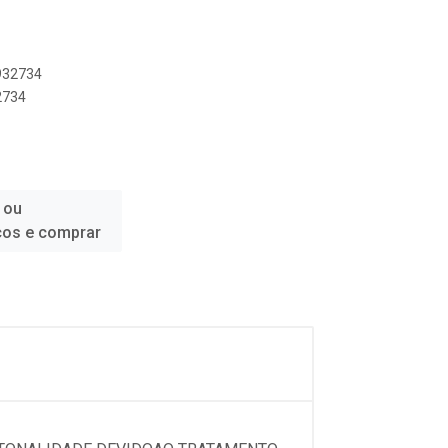
8932734
2734
 ou
ços e comprar