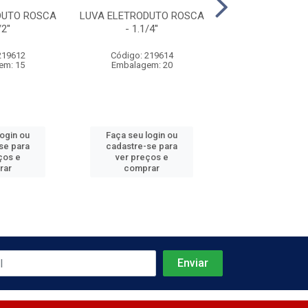
DUTO ROSCA
LUVA ELETRODUTO ROSCA
LUVA ELETRODU
2''
- 1.1/4''
- 2''
219612
Código: 219614
Código: 219
em: 15
Embalagem: 20
Embalagem:
login ou
Faça seu login ou
Faça seu log
se para
cadastre-se para
cadastre-se 
ços e
ver preços e
ver preços
rar
comprar
comprar