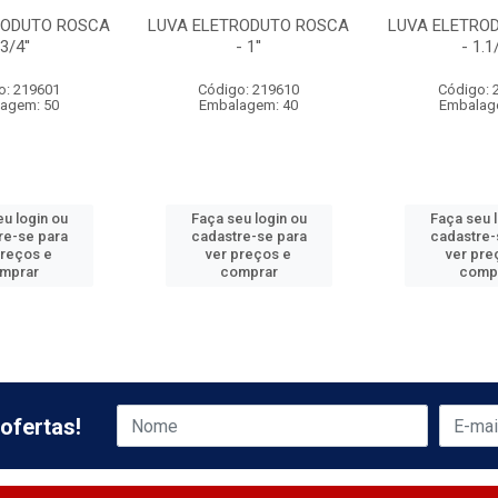
RODUTO ROSCA
LUVA ELETRODUTO ROSCA
LUVA ELETRO
 3/4''
- 1''
- 1.1/
o: 219601
Código: 219610
Código: 
agem: 50
Embalagem: 40
Embalag
u login ou
Faça seu login ou
Faça seu 
re-se para
cadastre-se para
cadastre-
preços e
ver preços e
ver pre
mprar
comprar
comp
ofertas!