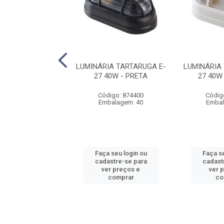
IA LED EMB QUAD
LUMINÁRIA TARTARUGA E-
LUMINÁRIA
 6500K 12W
27 40W - PRETA
27 40W
digo: 259201
Código: 874400
Códig
balagem: 1
Embalagem: 40
Embal
 seu login ou
Faça seu login ou
Faça se
astre-se para
cadastre-se para
cadast
er preços e
ver preços e
ver 
comprar
comprar
co