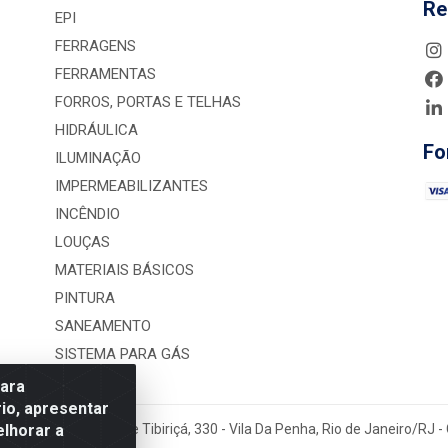
Re
EPI
FERRAGENS
FERRAMENTAS
FORROS, PORTAS E TELHAS
HIDRÁULICA
Fo
ILUMINAÇÃO
IMPERMEABILIZANTES
INCÊNDIO
LOUÇAS
MATERIAIS BÁSICOS
PINTURA
SANEAMENTO
SISTEMA PARA GÁS
para
io, apresentar
elhorar a
rução LTDA - Rua Alice Tibiriçá, 330 - Vila Da Penha, Rio de Janeiro/RJ