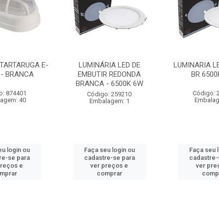
 TARTARUGA E-
LUMINÁRIA LED DE
LUMINARIA L
 - BRANCA
EMBUTIR REDONDA
BR 6500
BRANCA - 6500K 6W
o: 874401
Código: 
Código: 259210
agem: 40
Embalag
Embalagem: 1
u login ou
Faça seu login ou
Faça seu 
re-se para
cadastre-se para
cadastre-
preços e
ver preços e
ver pre
mprar
comprar
comp