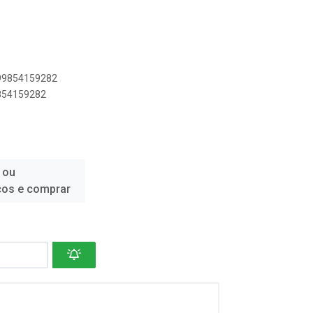
099854159282
9854159282
 ou
ços e comprar