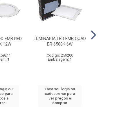
ED EMB RED
LUMINARIA LED EMB QUAD
LUMINARIA LED 
K 12W
BR 6500K 6W
BR 6500K 
259211
Código: 259200
Código: 259
em: 1
Embalagem: 1
Embalagem
login ou
Faça seu login ou
Faça seu log
se para
cadastre-se para
cadastre-se 
ços e
ver preços e
ver preços
rar
comprar
comprar