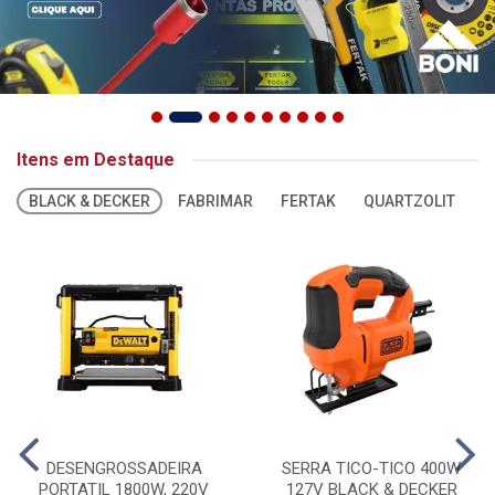
Itens em Destaque
BLACK & DECKER
FABRIMAR
FERTAK
QUARTZOLIT
S
DESENGROSSADEIRA
SERRA TICO-TICO 400W
PORTATIL 1800W, 220V
127V BLACK & DECKER