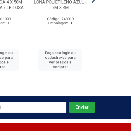
CA 4 X 50M
LONA POLIETILENO AZUL -
LONA POLIETILE
A / LEITOSA
7M X 4M
5M X 4
811009
Código: 740019
Código: 740
em: 1
Embalagem: 1
Embalagem
login ou
Faça seu login ou
Faça seu log
se para
cadastre-se para
cadastre-se 
ços e
ver preços e
ver preços
rar
comprar
comprar