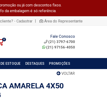
promoção ou já com descontos fixos.
info da embalagem é só referência.
|
cliente? - Cadastrar
Área do Representante
Fale Conosco
0
(21) 3797-6700
(21) 97156-4050
 DE ESTOQUE
DESTAQUES
PROMOÇÕES
VOLTAR
CA AMARELA 4X50
G