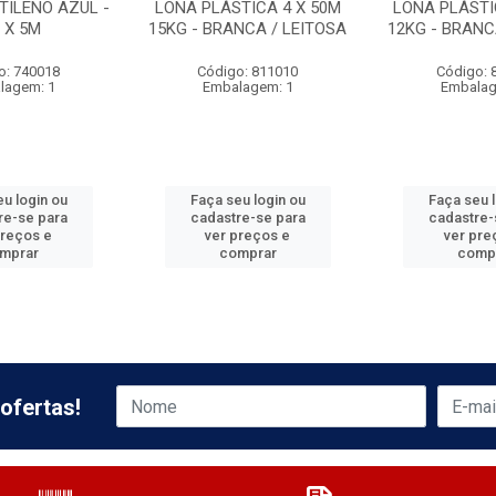
TILENO AZUL -
LONA PLÁSTICA 4 X 50M
LONA PLÁSTI
 X 5M
15KG - BRANCA / LEITOSA
12KG - BRANC
o: 740018
Código: 811010
Código: 
lagem: 1
Embalagem: 1
Embalag
u login ou
Faça seu login ou
Faça seu 
re-se para
cadastre-se para
cadastre-
preços e
ver preços e
ver pre
mprar
comprar
comp
ofertas!