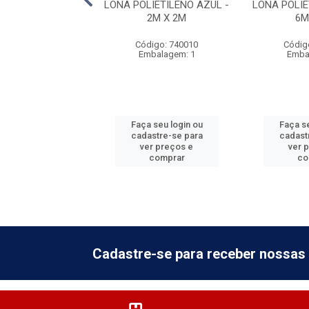
IETILENO AZUL -
LONA POLIETILENO AZUL -
LONA POLIE
5M X 4M
2M X 2M
6M
digo: 740016
Código: 740010
Códig
balagem: 1
Embalagem: 1
Emba
 seu login ou
Faça seu login ou
Faça se
astre-se para
cadastre-se para
cadast
er preços e
ver preços e
ver 
comprar
comprar
co
Cadastre-se para receber nossas 