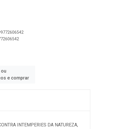
899772606542
9772606542
 ou
ços e comprar
 CONTRA INTEMPERIES DA NATUREZA,