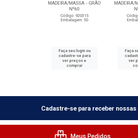
A/MASSA - GRÃO
MADEIRA/MASSA - GRÃO
MADEIRA/
Nº120
Nº60
N
digo: 920318
Código: 920315
Códig
balagem: 50
Embalagem: 50
Embal
 seu login ou
Faça seu login ou
Faça se
astre-se para
cadastre-se para
cadast
er preços e
ver preços e
ver 
comprar
comprar
co
Cadastre-se para receber nossas 
Meus Pedidos