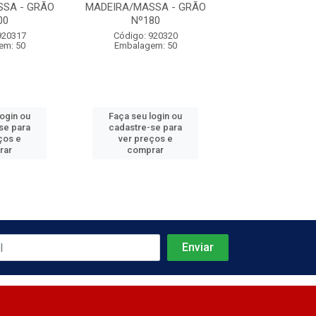
SA - GRÃO
MADEIRA/MASSA - GRÃO
MADEIRA/MASSA
00
Nº180
Nº120
920317
Código: 920320
Código: 920
em: 50
Embalagem: 50
Embalagem:
login ou
Faça seu login ou
Faça seu log
se para
cadastre-se para
cadastre-se 
ços e
ver preços e
ver preços
rar
comprar
comprar