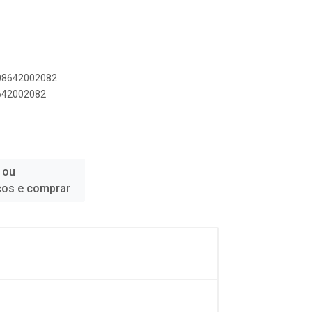
908642002082
8642002082
 ou
ços e comprar