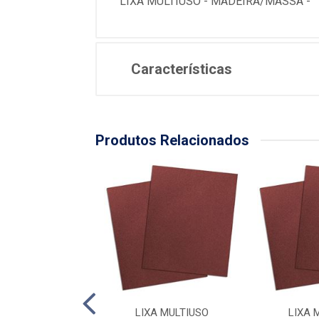
LIXA MULTIUSO - MADEIRA/MASSA -
Características
Produtos Relacionados
A MULTIUSO
LIXA MULTIUSO
LIXA 