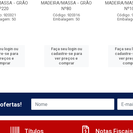
MASSA - GRÃO
MADEIRA/MASSA - GRÃO
MADEIRA/MAS
º220
Nº80
Nº1
o: 920321
Código: 920316
Código: 
agem: 50
Embalagem: 50
Embalag
u login ou
Faça seu login ou
Faça seu 
re-se para
cadastre-se para
cadastre-
preços e
ver preços e
ver pre
mprar
comprar
comp
ofertas!
Títulos
Notas Fiscais