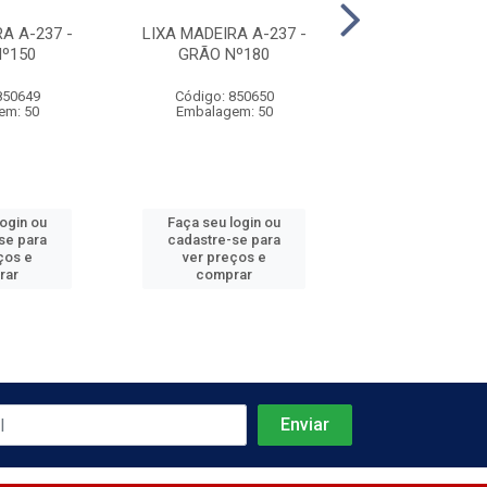
A A-237 -
LIXA MADEIRA A-237 -
LIXA MADEIRA 
º150
GRÃO Nº180
GRÃO Nº
850649
Código: 850650
Código: 850
em: 50
Embalagem: 50
Embalagem:
login ou
Faça seu login ou
Faça seu log
se para
cadastre-se para
cadastre-se 
ços e
ver preços e
ver preços
rar
comprar
comprar