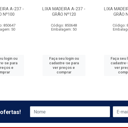
EIRA A-237 -
LIXA MADEIRA A-237 -
LIXA MADEIR
O Nº100
GRÃO Nº120
GRÃO N
o: 850647
Código: 850648
Código: 
agem: 50
Embalagem: 50
Embalag
u login ou
Faça seu login ou
Faça seu 
re-se para
cadastre-se para
cadastre-
preços e
ver preços e
ver pre
mprar
comprar
comp
ofertas!