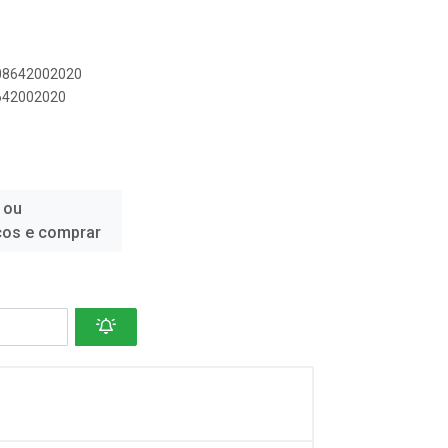
908642002020
8642002020
 ou
ços e comprar