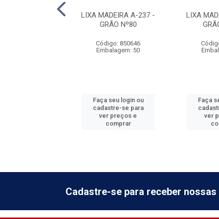
ADEIRA A-237 -
LIXA MADEIRA A-237 -
LIXA MAD
RÃO Nº50
GRÃO Nº80
GRÃ
digo: 850651
Código: 850646
Códig
balagem: 50
Embalagem: 50
Embal
 seu login ou
Faça seu login ou
Faça se
astre-se para
cadastre-se para
cadast
er preços e
ver preços e
ver 
comprar
comprar
co
Cadastre-se para receber nossas 