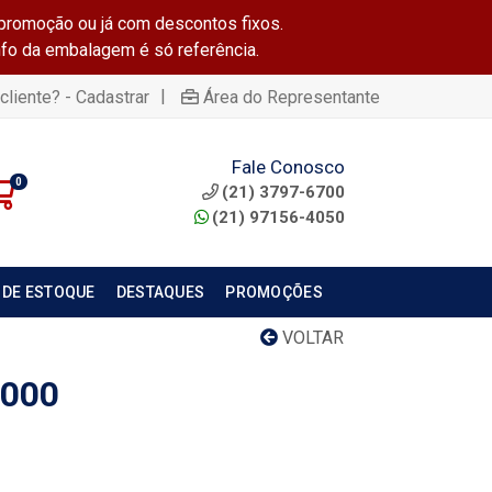
promoção ou já com descontos fixos.
info da embalagem é só referência.
|
cliente? - Cadastrar
Área do Representante
Fale Conosco
0
(21) 3797-6700
(21) 97156-4050
 DE ESTOQUE
DESTAQUES
PROMOÇÕES
VOLTAR
1000