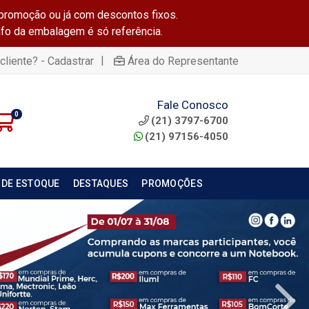
promoção ou já com descontos fixos.
info da embalagem é só referência.
|
cliente? - Cadastrar
Área do Representante
Fale Conosco
0
(21) 3797-6700
(21) 97156-4050
 DE ESTOQUE
DESTAQUES
PROMOÇÕES