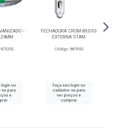
VANIZADO -
FECHADURA CROM 803/03
ABRAÇADE
1,24MM
EXTERNA STAM
GALVANIZA
 873202
Código: 887650
Código:
 login ou
Faça seu login ou
Faça seu 
-se para
cadastre-se para
cadastre
eços e
ver preços e
ver pr
prar
comprar
comp