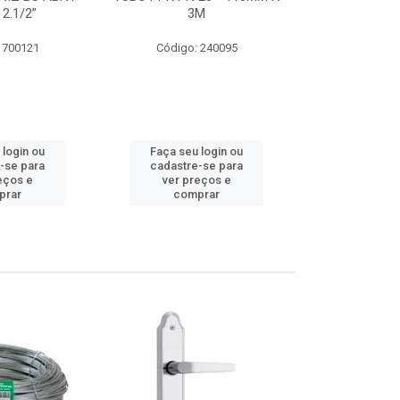
 2.1/2”
3M
SUPER CPVC 
 700121
Código: 240095
Código:
 login ou
Faça seu login ou
Faça seu 
-se para
cadastre-se para
cadastre
eços e
ver preços e
ver pr
prar
comprar
comp