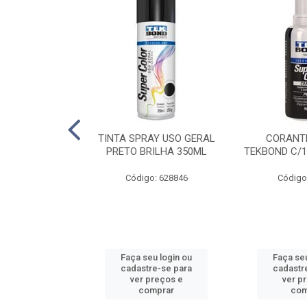
E PINTURA
TINTA SPRAY USO GERAL
CORANTE
INGO - 23CM
PRETO BRILHA 350ML
TEKBOND C/1
: 886636
Código: 628846
Código
u login ou
Faça seu login ou
Faça seu
e-se para
cadastre-se para
cadastr
reços e
ver preços e
ver p
mprar
comprar
com