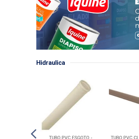
Hidraulica
LHA PLUVIAL
TUBO PVC ESGOTO -
TUBO PVC CL