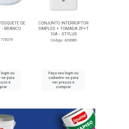
/SOQUETE DE
CONJUNTO INTERRUPTOR
ELETRODUTO P
 - BRANCO
SIMPLES + TOMADA 2P+T
3/4” - 25
10A - STYLUS
 773079
Código:
Código: 639085
 login ou
Faça seu login ou
Faça seu 
-se para
cadastre-se para
cadastre
eços e
ver preços e
ver pr
prar
comprar
comp