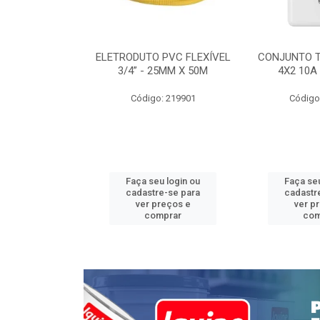
INTERRUPTOR
ELETRODUTO PVC FLEXÍVEL
CONJUNTO 
 TOMADA 2P+T
3/4” - 25MM X 50M
4X2 10A
 STYLUS
Código: 219901
Código
: 639085
u login ou
Faça seu login ou
Faça seu
e-se para
cadastre-se para
cadastr
reços e
ver preços e
ver p
mprar
comprar
com