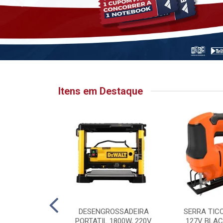
Itens em Destaque
HATA PARA
DESENGROSSADEIRA
SERRA TIC
 6.1/8” X 1”
PORTATIL 1800W, 220V
127V BLAC