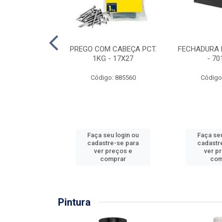
EIRA COPO
PREGO COM CABEÇA PCT.
FECHADURA 
ZADA 3/4''
1KG - 17X27
- 70
: 860036
Código: 885560
Código
u login ou
Faça seu login ou
Faça seu
e-se para
cadastre-se para
cadastr
reços e
ver preços e
ver p
mprar
comprar
com
Pintura