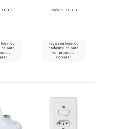
 902012
Código: 902010
Código:
 login ou
Faça seu login ou
Faça seu 
-se para
cadastre-se para
cadastre
eços e
ver preços e
ver pr
prar
comprar
comp