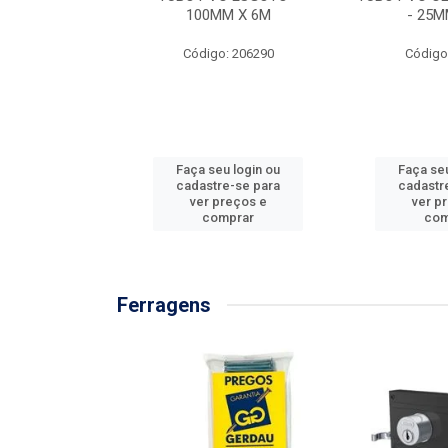
/3M
100MM X 6M
- 25M
: 897576
Código: 206290
Código
u login ou
Faça seu login ou
Faça seu
e-se para
cadastre-se para
cadastr
reços e
ver preços e
ver p
mprar
comprar
com
Ferragens