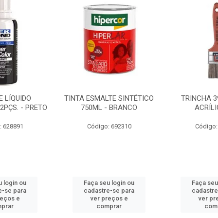
 LÍQUIDO
TINTA ESMALTE SINTÉTICO
TRINCHA 3
2PÇS. - PRETO
750ML - BRANCO
ACRÍLI
: 628891
Código: 692310
Código:
 login ou
Faça seu login ou
Faça seu
e-se para
cadastre-se para
cadastre
reços e
ver preços e
ver pr
prar
comprar
com