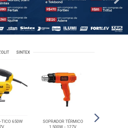
OLIT
SINTEX
-TICO 650W
SOPRADOR TÉRMICO
POLITRIZ 5'
7V
1.500W - 127V
C/MALA 