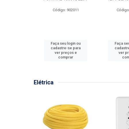
57MM
Código: 902011
Código
: 902001
u login ou
Faça seu login ou
Faça seu
e-se para
cadastre-se para
cadastr
reços e
ver preços e
ver p
mprar
comprar
com
Elétrica