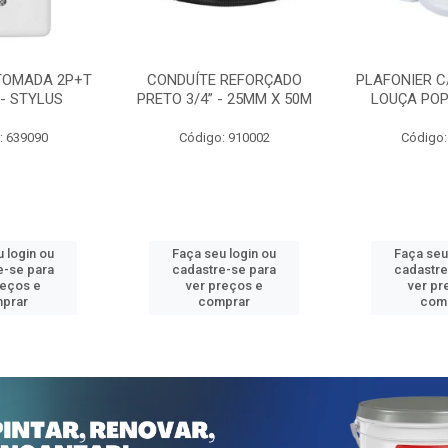
TOMADA 2P+T
CONDUÍTE REFORÇADO
PLAFONIER C
 - STYLUS
PRETO 3/4” - 25MM X 50M
LOUÇA POP
: 639090
Código: 910002
Código:
 login ou
Faça seu login ou
Faça seu
e-se para
cadastre-se para
cadastre
reços e
ver preços e
ver pr
prar
comprar
com