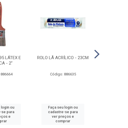
95 LÁTEX E
ROLO LÃ ACRÍLICO - 23CM
ROLO DE 
CA - 2”
ANTIRESPIN
 886664
Código: 886635
Código:
 login ou
Faça seu login ou
Faça seu 
-se para
cadastre-se para
cadastre
eços e
ver preços e
ver pr
prar
comprar
comp