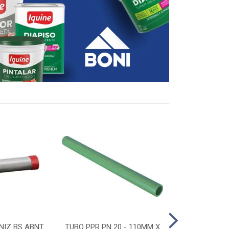
NIZ BS ABNT
TUBO PPR PN 20 - 110MM X
CONECTOR D