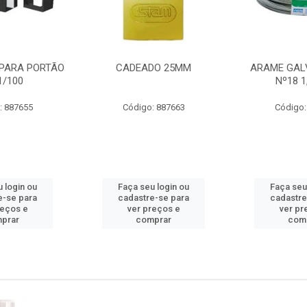
PARA PORTÃO
CADEADO 25MM
ARAME GAL
1/100
Nº18 
: 887655
Código: 887663
Código:
 login ou
Faça seu login ou
Faça seu
e-se para
cadastre-se para
cadastre
reços e
ver preços e
ver pr
prar
comprar
com