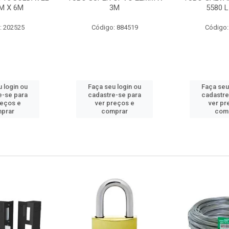
M X 6M
3M
5580 L
: 202525
Código: 884519
Código:
 login ou
Faça seu login ou
Faça seu
e-se para
cadastre-se para
cadastre
reços e
ver preços e
ver pr
prar
comprar
com