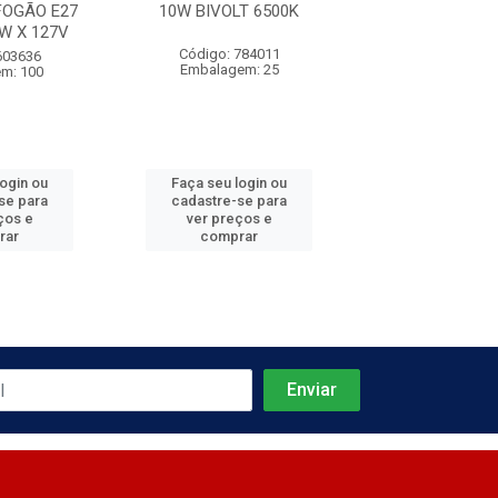
FOGÃO E27
10W BIVOLT 6500K
20W BIVOLT 
W X 127V
Código: 784011
Código: 784
603636
Embalagem: 25
Embalagem:
m: 100
login ou
Faça seu login ou
Faça seu log
se para
cadastre-se para
cadastre-se 
ços e
ver preços e
ver preços
rar
comprar
comprar