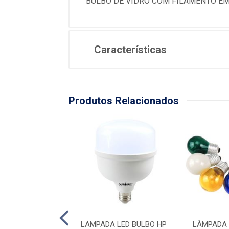
BULBO DE VIDRO COM FILAMENTO EM
Características
Produtos Relacionados
A TUBULAR LED
LAMPADA LED BULBO HP
LÂMPADA 