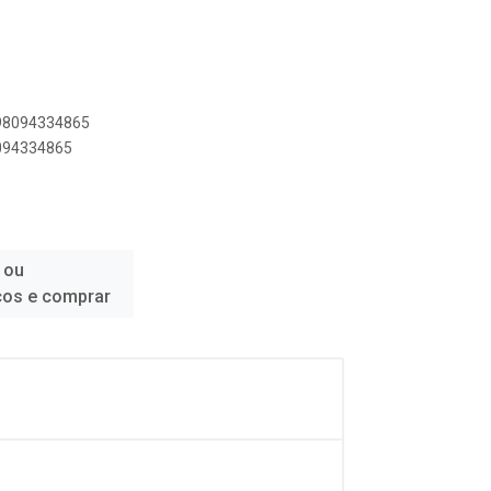
898094334865
8094334865
 ou
ços e comprar