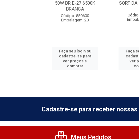
BIVOLT 6500K
50W BR E-27 6500K
SORTIDA 
BRANCA
digo: 784010
Códig
Código: 880600
balagem: 25
Embal
Embalagem: 20
 seu login ou
Faça seu login ou
Faça se
astre-se para
cadastre-se para
cadast
er preços e
ver preços e
ver 
comprar
comprar
co
Cadastre-se para receber nossas 
Meus Pedidos