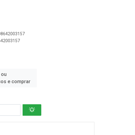
908642003157
8642003157
 ou
ços e comprar