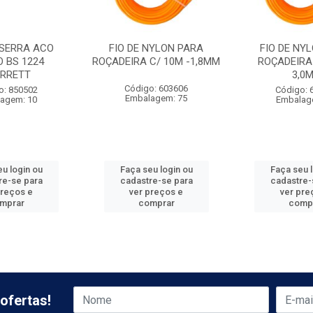
 SERRA ACO
FIO DE NYLON PARA
FIO DE NY
O BS 1224
ROÇADEIRA C/ 10M -1,8MM
ROÇADEIRA 
RRETT
3,0
Código: 603606
o: 850502
Código: 
Embalagem: 75
agem: 10
Embalag
u login ou
Faça seu login ou
Faça seu 
re-se para
cadastre-se para
cadastre-
preços e
ver preços e
ver pre
mprar
comprar
comp
ofertas!