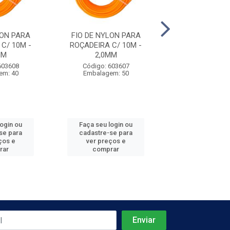
LON PARA
FIO DE NYLON PARA
FIO DE NYLO
C/ 10M -
ROÇADEIRA C/ 10M -
ROÇADEIRA C/
MM
2,0MM
1,6MM
603608
Código: 603607
Código: 603
em: 40
Embalagem: 50
Embalagem:
login ou
Faça seu login ou
Faça seu log
se para
cadastre-se para
cadastre-se 
ços e
ver preços e
ver preços
rar
comprar
comprar