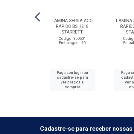
E NYLON PARA
LAMINA SERRA ACO
LAMINA
EIRA C/ 10M -
RAPIDO BS 1218
RAPID
1,6MM
STARRETT
STA
digo: 603605
Código: 850501
Códig
balagem: 75
Embalagem: 10
Embal
 seu login ou
Faça seu login ou
Faça se
astre-se para
cadastre-se para
cadast
er preços e
ver preços e
ver 
comprar
comprar
co
Cadastre-se para receber nossas 