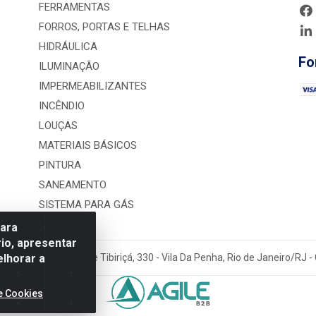
FERRAMENTAS
FORROS, PORTAS E TELHAS
HIDRÁULICA
Fo
ILUMINAÇÃO
IMPERMEABILIZANTES
INCÊNDIO
LOUÇAS
MATERIAIS BÁSICOS
PINTURA
SANEAMENTO
SISTEMA PARA GÁS
para
io, apresentar
elhorar a
rução LTDA - Rua Alice Tibiriçá, 330 - Vila Da Penha, Rio de Janeiro/RJ
e Cookies