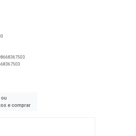
80
898668367503
8668367503
 ou
ços e comprar