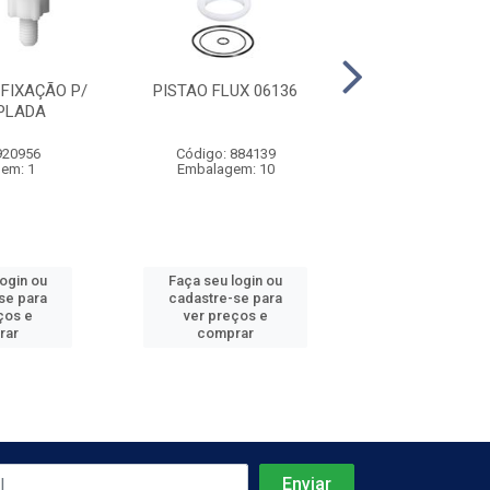
FIXAÇÃO P/
PISTAO FLUX 06136
MECANISMO ENT
PLADA
CX. ACOPLADA 
920956
Código: 884139
Código: 920
em: 1
Embalagem: 10
Embalagem
login ou
Faça seu login ou
Faça seu log
se para
cadastre-se para
cadastre-se 
ços e
ver preços e
ver preços
rar
comprar
comprar