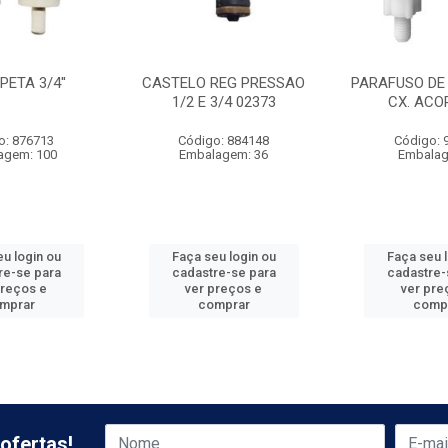
ETA 3/4''
CASTELO REG PRESSAO
PARAFUSO DE 
1/2 E 3/4 02373
CX. ACO
o: 876713
Código: 884148
Código: 
agem: 100
Embalagem: 36
Embalag
u login ou
Faça seu login ou
Faça seu 
re-se para
cadastre-se para
cadastre-
preços e
ver preços e
ver pre
mprar
comprar
comp
ofertas!