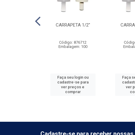
SMO ENTRADA P/
CARRAPETA 1/2''
CARRAP
OPLADA - BASIC
digo: 920949
Código: 876712
Códig
balagem: 1
Embalagem: 100
Embal
 seu login ou
Faça seu login ou
Faça se
astre-se para
cadastre-se para
cadast
er preços e
ver preços e
ver 
comprar
comprar
co
Cadastre-se para receber nossas 