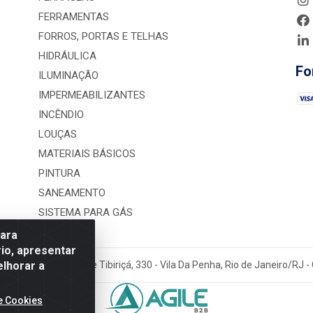
FERRAMENTAS
FORROS, PORTAS E TELHAS
HIDRÁULICA
Fo
ILUMINAÇÃO
IMPERMEABILIZANTES
INCÊNDIO
LOUÇAS
MATERIAIS BÁSICOS
PINTURA
SANEAMENTO
SISTEMA PARA GÁS
para
io, apresentar
elhorar a
rução LTDA - Rua Alice Tibiriçá, 330 - Vila Da Penha, Rio de Janeiro/RJ
e Cookies