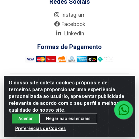
Redes Sociais
Instagram
Facebook
Linkedin
Formas de Pagamento
O nosso site coleta cookies próprios e de
Nova Boni Distribuidora de Material de Construção LTDA
terceiros para proporcionar uma experiência
- Rua Alice Tibiriçá, 330 - Vila Da Penha, Rio de
personalizada ao usuário, apresentar publicidade
Janeiro/RJ - CEP: 21.210-110 - CNPJ: 11.003.135/0001-
relevante de acordo com o seu perfil e melhorar a
27
qualidade do nosso site.
Aceitar
Negar não essenciais
Preferências de Cookies