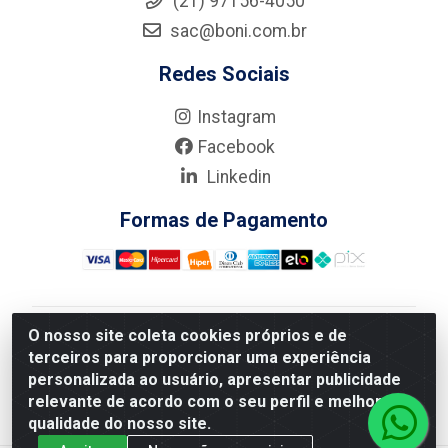
(21) 97156-4050
sac@boni.com.br
Redes Sociais
Instagram
Facebook
Linkedin
Formas de Pagamento
O nosso site coleta cookies próprios e de
Nova Boni Distribuidora de Material de Construção LTDA
terceiros para proporcionar uma experiência
- Rua Alice Tibiriçá, 330 - Vila Da Penha, Rio de
personalizada ao usuário, apresentar publicidade
Janeiro/RJ - CEP: 21.210-110 - CNPJ: 11.003.135/0001-
relevante de acordo com o seu perfil e melhorar a
27
qualidade do nosso site.