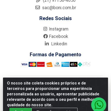
(21) 97156-4050
sac@boni.com.br
Redes Sociais
Instagram
Facebook
Linkedin
Formas de Pagamento
O nosso site coleta cookies próprios e de
Nova Boni Distribuidora de Material de Construção LTDA
terceiros para proporcionar uma experiência
- Rua Alice Tibiriçá, 330 - Vila Da Penha, Rio de
personalizada ao usuário, apresentar publicidade
Janeiro/RJ - CEP: 21.210-110 - CNPJ: 11.003.135/0001-
relevante de acordo com o seu perfil e melhorar a
27
qualidade do nosso site.