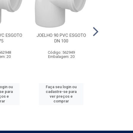
VC ESGOTO
JOELHO 90 PVC ESGOTO
JOELHO 90 PVC
75
DN 100
DN 150
562948
Código: 562949
Código: 562
em: 20
Embalagem: 20
Embalagem
login ou
Faça seu login ou
Faça seu log
se para
cadastre-se para
cadastre-se 
ços e
ver preços e
ver preços
rar
comprar
comprar