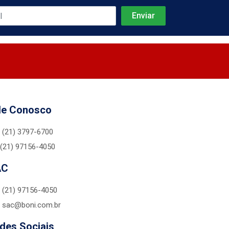
le Conosco
(21) 3797-6700
(21) 97156-4050
AC
(21) 97156-4050
sac@boni.com.br
des Sociais