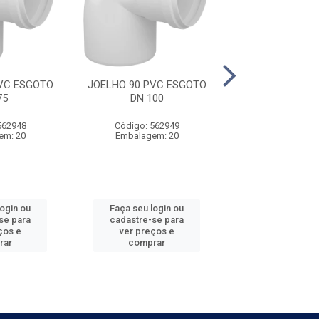
VC ESGOTO
JOELHO 90 PVC ESGOTO
JOELHO 90 PVC
75
DN 100
DN 150
562948
Código: 562949
Código: 562
em: 20
Embalagem: 20
Embalagem
login ou
Faça seu login ou
Faça seu log
se para
cadastre-se para
cadastre-se 
ços e
ver preços e
ver preços
rar
comprar
comprar