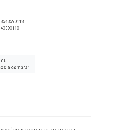
898543590118
8543590118
 ou
ços e comprar