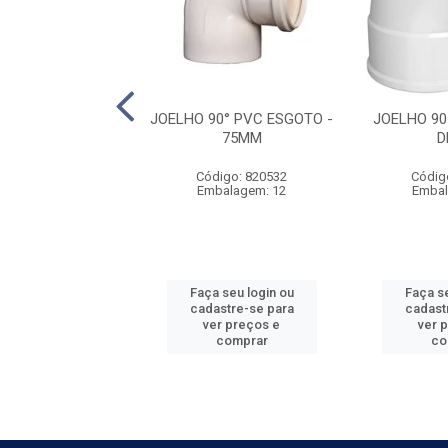
 90 PVC ESGOTO
JOELHO 90° PVC ESGOTO -
JOELHO 9
DN 150
75MM
D
digo: 562950
Código: 820532
Códig
balagem: 1
Embalagem: 12
Embal
 seu login ou
Faça seu login ou
Faça se
astre-se para
cadastre-se para
cadast
er preços e
ver preços e
ver 
comprar
comprar
co