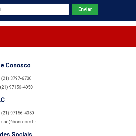
le Conosco
(21) 3797-6700
(21) 97156-4050
AC
(21) 97156-4050
sac@boni.com.br
des Sociais