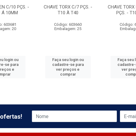
N C/10 PÇS. -
CHAVE TORX C/7 PÇS. -
CHAVE TORX 
M Á 10MM
T10 À T40
PÇS. - T1
o: 603681
Código: 603660
Código: 
agem: 20
Embalagem: 25
Embalag
u login ou
Faça seu login ou
Faça seu 
re-se para
cadastre-se para
cadastre-
preços e
ver preços e
ver pre
mprar
comprar
comp
ofertas!