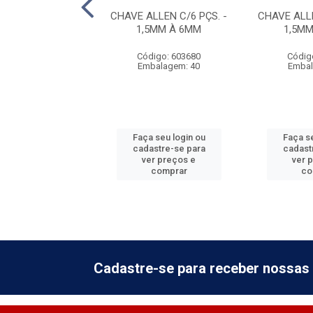
DE VIRAR FERRO
CHAVE ALLEN C/6 PÇS. -
CHAVE ALLE
3/16''
1,5MM À 6MM
1,5M
digo: 885312
Código: 603680
Códig
balagem: 6
Embalagem: 40
Embal
 seu login ou
Faça seu login ou
Faça se
astre-se para
cadastre-se para
cadast
er preços e
ver preços e
ver 
comprar
comprar
co
Cadastre-se para receber nossas 