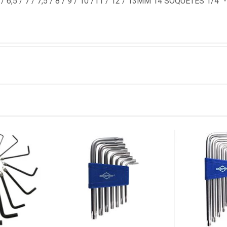
/ 6,5 / 7 / 7,5 / 8 / 9 / 10 /11 / 12 / 13MM 14 SOQUETES 1/4" - (5,