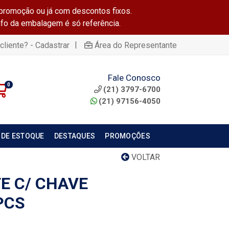
promoção ou já com descontos fixos.
info da embalagem é só referência.
|
cliente? - Cadastrar
Área do Representante
Fale Conosco
0
(21) 3797-6700
(21) 97156-4050
 DE ESTOQUE
DESTAQUES
PROMOÇÕES
VOLTAR
E C/ CHAVE
PCS