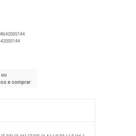
908642005144
8642005144
 ou
ços e comprar