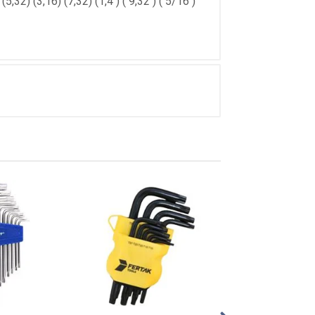
32) (3,16) (7,32) (1,4 ) ( 9,32 ) ( 5/16 )