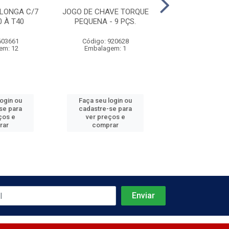
LONGA C/7
JOGO DE CHAVE TORQUE
CHAVE DE VIRA
0 À T40
PEQUENA - 9 PÇS.
3/16''
603661
Código: 920628
Código: 885
em: 12
Embalagem: 1
Embalagem
login ou
Faça seu login ou
Faça seu log
se para
cadastre-se para
cadastre-se 
ços e
ver preços e
ver preços
rar
comprar
comprar