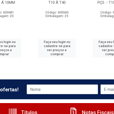
M Á 10MM
T10 À T40
PÇS. - T1
o: 603681
Código: 603660
Código: 
agem: 20
Embalagem: 25
Embalag
u login ou
Faça seu login ou
Faça seu 
re-se para
cadastre-se para
cadastre-
preços e
ver preços e
ver pre
mprar
comprar
comp
ofertas!
Títulos
Notas Fiscais