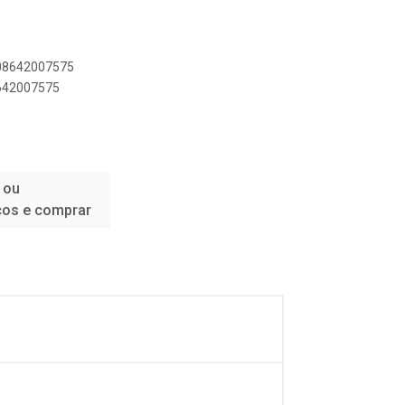
908642007575
8642007575
 ou
ços e comprar