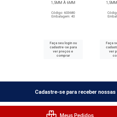
3/16''
1,5MM À 6MM
1,5M
digo: 885312
Código: 603680
Códig
balagem: 6
Embalagem: 40
Embal
 seu login ou
Faça seu login ou
Faça se
astre-se para
cadastre-se para
cadast
er preços e
ver preços e
ver 
comprar
comprar
co
Cadastre-se para receber nossas 
Meus Pedidos