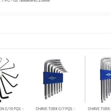
 02 1 PC - 03 TAMANHO 25MM
N C/10 PÇS. -
CHAVE TORX C/7 PÇS. -
CHAVE TORX 