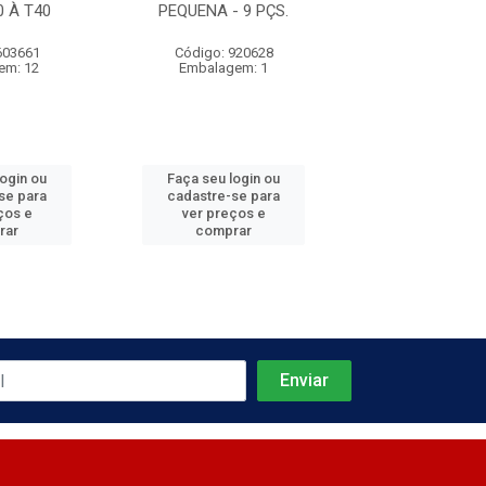
0 À T40
PEQUENA - 9 PÇS.
3/16''
603661
Código: 920628
Código: 885
em: 12
Embalagem: 1
Embalagem
login ou
Faça seu login ou
Faça seu log
se para
cadastre-se para
cadastre-se 
ços e
ver preços e
ver preços
rar
comprar
comprar