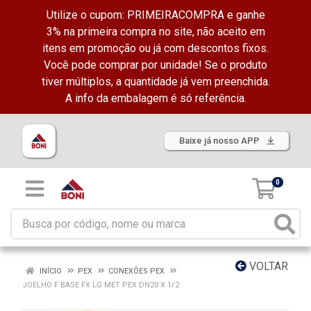
Utilize o cupom: PRIMEIRACOMPRA e ganhe
3% na primeira compra no site, não aceito em
itens em promoção ou já com descontos fixos.
Você pode comprar por unidade! Se o produto
tiver múltiplos, a quantidade já vem preenchida.
A info da embalagem é só referência.
Baixe já nosso APP
0
VOLTAR
INÍCIO
PEX
CONEXÕES PEX
JOELHO F BASE FX LG MET PEX DN20 X 1/2