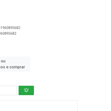
891960895682
1960895682
 ou
ços e comprar