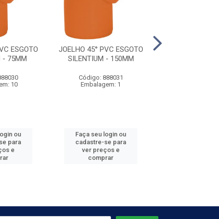
PVC ESGOTO
JOELHO 45° PVC ESGOTO
CORPO CX SI
 - 75MM
SILENTIUM - 150MM
SILENTIUM DN15
888030
Código: 888031
Código: 888
em: 10
Embalagem: 1
Embalagem
login ou
Faça seu login ou
Faça seu log
se para
cadastre-se para
cadastre-se 
ços e
ver preços e
ver preços
rar
comprar
comprar