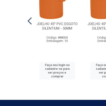
O CX SIF ESG
JOELHO 45° PVC ESGOTO
JOELHO 45
UM DN150X150X50
SILENTIUM - 50MM
SILENTI
digo: 888000
Código: 888003
Códig
balagem: 6
Embalagem: 10
Embal
 seu login ou
Faça seu login ou
Faça se
astre-se para
cadastre-se para
cadast
er preços e
ver preços e
ver 
comprar
comprar
co