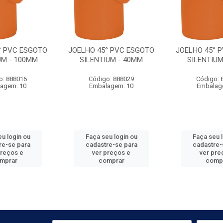
° PVC ESGOTO
JOELHO 45° PVC ESGOTO
JOELHO 45° 
UM - 100MM
SILENTIUM - 40MM
SILENTIUM
o: 888016
Código: 888029
Código: 
agem: 10
Embalagem: 10
Embalag
u login ou
Faça seu login ou
Faça seu 
re-se para
cadastre-se para
cadastre-
preços e
ver preços e
ver pre
mprar
comprar
comp