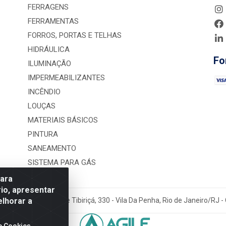
FERRAGENS
FERRAMENTAS
FORROS, PORTAS E TELHAS
HIDRÁULICA
Fo
ILUMINAÇÃO
IMPERMEABILIZANTES
INCÊNDIO
LOUÇAS
MATERIAIS BÁSICOS
PINTURA
SANEAMENTO
SISTEMA PARA GÁS
para
io, apresentar
elhorar a
rução LTDA - Rua Alice Tibiriçá, 330 - Vila Da Penha, Rio de Janeiro/RJ
e Cookies