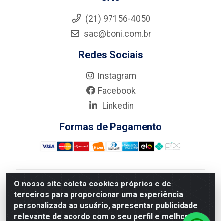
(21) 97156-4050
sac@boni.com.br
Redes Sociais
Instagram
Facebook
Linkedin
Formas de Pagamento
O nosso site coleta cookies próprios e de
Nova Boni Distribuidora de Material de Construção LTDA
terceiros para proporcionar uma experiência
- Rua Alice Tibiriçá, 330 - Vila Da Penha, Rio de
personalizada ao usuário, apresentar publicidade
Janeiro/RJ - CEP: 21.210-110 - CNPJ: 11.003.135/0001-
relevante de acordo com o seu perfil e melhorar a
27