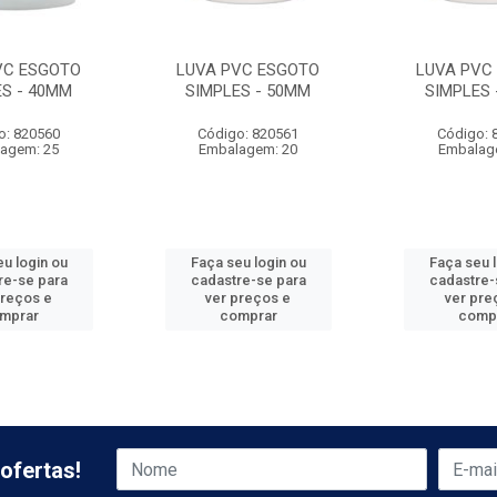
VC ESGOTO
LUVA PVC ESGOTO
LUVA PVC
ES - 40MM
SIMPLES - 50MM
SIMPLES 
o: 820560
Código: 820561
Código: 
agem: 25
Embalagem: 20
Embalag
u login ou
Faça seu login ou
Faça seu 
re-se para
cadastre-se para
cadastre-
preços e
ver preços e
ver pre
mprar
comprar
comp
ofertas!