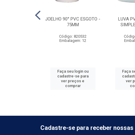
5° PVC ESGOTO -
JOELHO 90° PVC ESGOTO -
LUVA P
40MM
75MM
SIMPL
digo: 820519
Código: 820532
Códig
balagem: 20
Embalagem: 12
Embal
 seu login ou
Faça seu login ou
Faça se
astre-se para
cadastre-se para
cadast
er preços e
ver preços e
ver 
comprar
comprar
co
Cadastre-se para receber nossas 