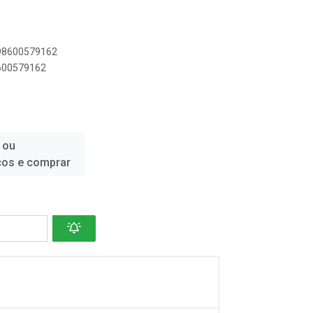
898600579162
8600579162
 ou
ços e comprar