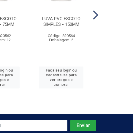
 ESGOTO
LUVA PVC ESGOTO
JOELHO 45° PVC
- 75MM
SIMPLES - 150MM
40MM
820562
Código: 820564
Código: 820
em: 12
Embalagem: 5
Embalagem:
login ou
Faça seu login ou
Faça seu log
se para
cadastre-se para
cadastre-se 
ços e
ver preços e
ver preços
rar
comprar
comprar