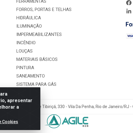
FERRAMENTAS
FORROS, PORTAS E TELHAS
HIDRÁULICA
Fo
ILUMINAÇÃO
IMPERMEABILIZANTES
INCÊNDIO
LOUÇAS
MATERIAIS BÁSICOS
PINTURA
SANEAMENTO
SISTEMA PARA GÁS
para
io, apresentar
elhorar a
rução LTDA - Rua Alice Tibiriçá, 330 - Vila Da Penha, Rio de Janeiro/RJ
e Cookies