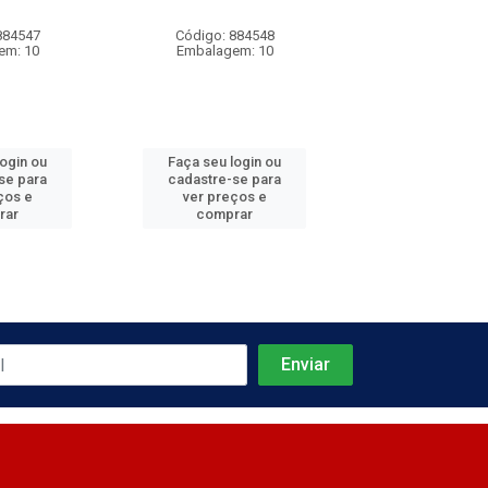
884547
Código: 884548
Código: 884
em: 10
Embalagem: 10
Embalagem
login ou
Faça seu login ou
Faça seu log
se para
cadastre-se para
cadastre-se 
ços e
ver preços e
ver preços
rar
comprar
comprar