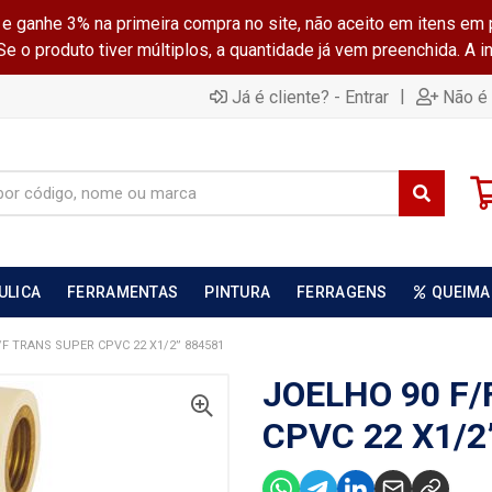
ganhe 3% na primeira compra no site, não aceito em itens em 
 o produto tiver múltiplos, a quantidade já vem preenchida. A 
|
Já é cliente? - Entrar
Não é 
ULICA
FERRAMENTAS
PINTURA
FERRAGENS
QUEIMA
/F TRANS SUPER CPVC 22 X1/2” 884581
JOELHO 90 F
CPVC 22 X1/2