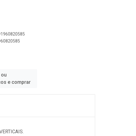
891960820585
1960820585
 ou
ços e comprar
ERTICAIS.