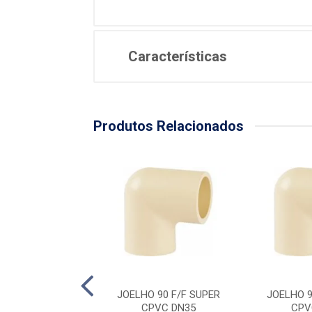
Características
Produtos Relacionados
 90 F/F SUPER
JOELHO 90 F/F SUPER
JOELHO 9
PVC DN54
CPVC DN35
CPV