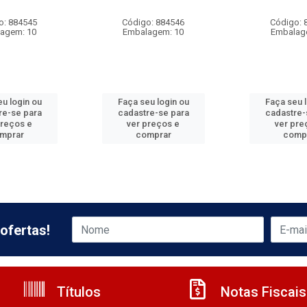
o: 884545
Código: 884546
Código: 
agem: 10
Embalagem: 10
Embalag
u login ou
Faça seu login ou
Faça seu 
re-se para
cadastre-se para
cadastre-
preços e
ver preços e
ver pre
mprar
comprar
comp
ofertas!
Títulos
Notas Fiscais