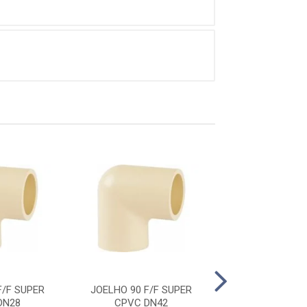
F/F SUPER
JOELHO 90 F/F SUPER
JOELHO 90 F/
DN28
CPVC DN42
CPVC DN