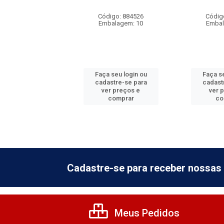
digo: 884549
Código: 884526
Códig
balagem: 5
Embalagem: 10
Embal
 seu login ou
Faça seu login ou
Faça se
astre-se para
cadastre-se para
cadast
er preços e
ver preços e
ver 
comprar
comprar
co
Cadastre-se para receber nossas 
Meus Pedidos