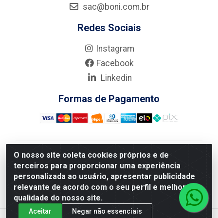
sac@boni.com.br
Redes Sociais
Instagram
Facebook
Linkedin
Formas de Pagamento
O nosso site coleta cookies próprios e de
Nova Boni Distribuidora de Material de Construção LTDA
terceiros para proporcionar uma experiência
- Rua Alice Tibiriçá, 330 - Vila Da Penha, Rio de
personalizada ao usuário, apresentar publicidade
Janeiro/RJ - CEP: 21.210-110 - CNPJ: 11.003.135/0001-
relevante de acordo com o seu perfil e melhorar a
27
qualidade do nosso site.
Aceitar
Negar não essenciais