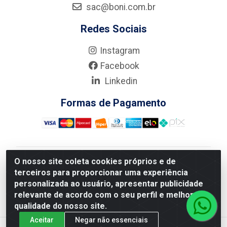
sac@boni.com.br
Redes Sociais
Instagram
Facebook
Linkedin
Formas de Pagamento
O nosso site coleta cookies próprios e de
Nova Boni Distribuidora de Material de Construção LTDA
terceiros para proporcionar uma experiência
- Rua Alice Tibiriçá, 330 - Vila Da Penha, Rio de
personalizada ao usuário, apresentar publicidade
Janeiro/RJ - CEP: 21.210-110 - CNPJ: 11.003.135/0001-
relevante de acordo com o seu perfil e melhorar a
27
qualidade do nosso site.
Aceitar
Negar não essenciais