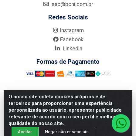
sac@boni.com.br
Redes Sociais
Instagram
Facebook
Linkedin
Formas de Pagamento
O nosso site coleta cookies próprios e de
Nova Boni Distribuidora de Material de Construção LTDA
terceiros para proporcionar uma experiência
- Rua Alice Tibiriçá, 330 - Vila Da Penha, Rio de
personalizada ao usuário, apresentar publicidade
Janeiro/RJ - CEP: 21.210-110 - CNPJ: 11.003.135/0001-
relevante de acordo com o seu perfil e melhorar a
27
qualidade do nosso site.
Aceitar
Negar não essenciais