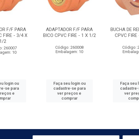
OR F/F PARA
ADAPTADOR F/F PARA
BUCHA DE RE
 FIRE - 3/4 X
BICO CPVC FIRE - 1 X 1/2
CPVC FIRE -
1/2
Código: 260008
Código: 
o: 260007
Embalagem: 10
Embalag
agem: 10
u login ou
Faça seu login ou
Faça seu 
re-se para
cadastre-se para
cadastre-
preços e
ver preços e
ver pre
mprar
comprar
comp