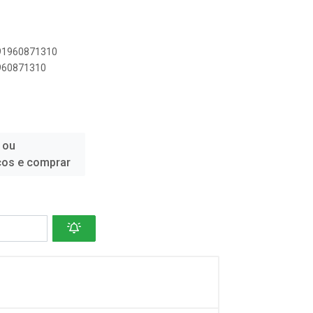
891960871310
1960871310
 ou
ços e comprar