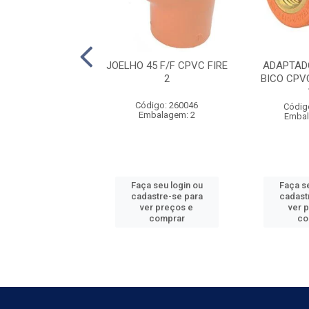
DE REDUÇÃO M/F
JOELHO 45 F/F CPVC FIRE
ADAPTAD
RE - 1.1/4” X 1
2
BICO CPVC
digo: 260011
Código: 260046
Códig
balagem: 5
Embalagem: 2
Embal
 seu login ou
Faça seu login ou
Faça se
astre-se para
cadastre-se para
cadast
er preços e
ver preços e
ver 
comprar
comprar
co