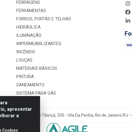
FERRAGENS
FERRAMENTAS
FORROS, PORTAS E TELHAS
HIDRÁULICA
Fo
ILUMINAÇÃO
IMPERMEABILIZANTES
INCÊNDIO
LOUÇAS
MATERIAIS BÁSICOS
PINTURA
SANEAMENTO
SISTEMA PARA GÁS
para
io, apresentar
elhorar a
rução LTDA - Rua Alice Tibiriçá, 330 - Vila Da Penha, Rio de Janeiro/RJ
e Cookies