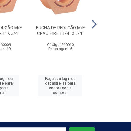
DUÇÃO M/F
BUCHA DE REDUÇÃO M/F
BUCHA DE REDU
 1” X 3/4
CPVC FIRE 1.1/4” X 3/4''
CPVC FIRE - 1.
260009
Código: 260010
Código: 260
em: 10
Embalagem: 5
Embalagem
login ou
Faça seu login ou
Faça seu log
se para
cadastre-se para
cadastre-se 
ços e
ver preços e
ver preços
rar
comprar
comprar