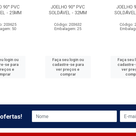
O 90° PVC
JOELHO 90° PVC
JOELHO 9
EL - 25MM
SOLDÁVEL - 32MM
SOLDÁVEL
o: 203625
Código: 203632
Código: 
agem: 50
Embalagem: 25
Embalag
u login ou
Faça seu login ou
Faça seu 
re-se para
cadastre-se para
cadastre-
preços e
ver preços e
ver pre
mprar
comprar
comp
ofertas!