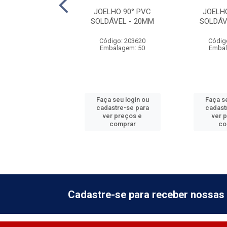
LHO 90° PVC
JOELHO 90° PVC
JOELH
ÁVEL - 60MM
SOLDÁVEL - 20MM
SOLDÁV
digo: 203660
Código: 203620
Códig
balagem: 10
Embalagem: 50
Embal
 seu login ou
Faça seu login ou
Faça se
astre-se para
cadastre-se para
cadast
er preços e
ver preços e
ver 
comprar
comprar
co
Cadastre-se para receber nossas 