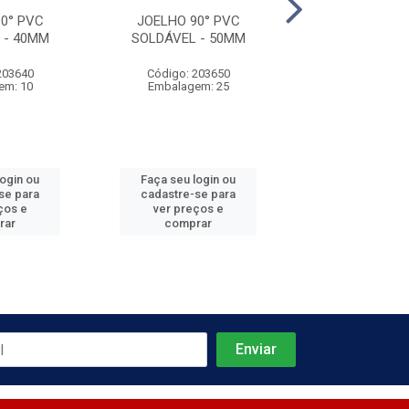
0° PVC
JOELHO 90° PVC
JOELHO 90°
 - 40MM
SOLDÁVEL - 50MM
SOLDÁVEL -
203640
Código: 203650
Código: 203
em: 10
Embalagem: 25
Embalagem:
login ou
Faça seu login ou
Faça seu log
se para
cadastre-se para
cadastre-se 
ços e
ver preços e
ver preços
rar
comprar
comprar