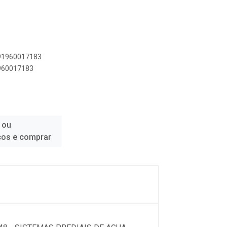
891960017183
1960017183
 ou
ços e comprar