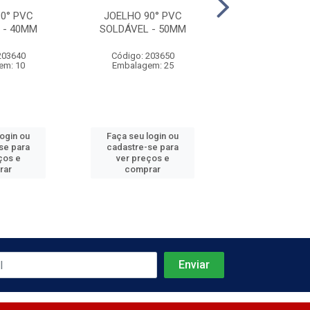
0° PVC
JOELHO 90° PVC
JOELHO 90°
 - 40MM
SOLDÁVEL - 50MM
SOLDÁVEL -
203640
Código: 203650
Código: 203
em: 10
Embalagem: 25
Embalagem:
login ou
Faça seu login ou
Faça seu log
se para
cadastre-se para
cadastre-se 
ços e
ver preços e
ver preços
rar
comprar
comprar