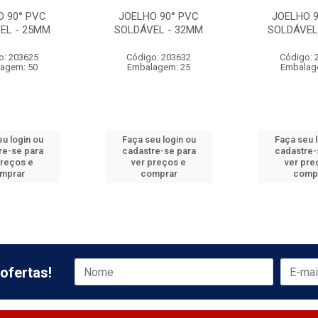
O 90° PVC
JOELHO 90° PVC
JOELHO 9
EL - 25MM
SOLDÁVEL - 32MM
SOLDÁVEL
o: 203625
Código: 203632
Código: 
agem: 50
Embalagem: 25
Embalag
u login ou
Faça seu login ou
Faça seu 
re-se para
cadastre-se para
cadastre-
preços e
ver preços e
ver pre
mprar
comprar
comp
ofertas!