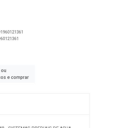
891960121361
1960121361
 ou
ços e comprar