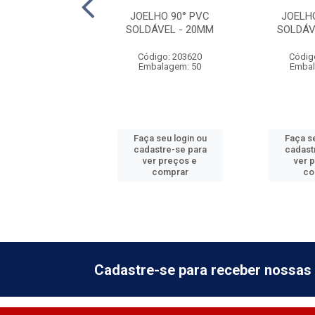
LHO 90° PVC
JOELHO 90° PVC
JOELH
ÁVEL - 60MM
SOLDÁVEL - 20MM
SOLDÁV
digo: 203660
Código: 203620
Códig
balagem: 10
Embalagem: 50
Embal
 seu login ou
Faça seu login ou
Faça se
astre-se para
cadastre-se para
cadast
er preços e
ver preços e
ver 
comprar
comprar
co
Cadastre-se para receber nossas 