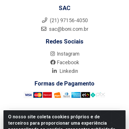
SAC
(21) 97156-4050
sac@boni.com.br
Redes Sociais
Instagram
Facebook
Linkedin
Formas de Pagamento
O nosso site coleta cookies próprios e de
Nova Boni Distribuidora de Material de Construção LTDA
terceiros para proporcionar uma experiência
- Rua Alice Tibiriçá, 330 - Vila Da Penha, Rio de