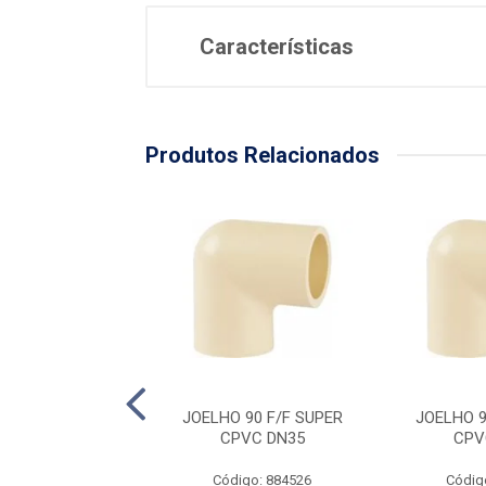
Características
Produtos Relacionados
 90 F/F SUPER
JOELHO 90 F/F SUPER
JOELHO 9
PVC DN54
CPVC DN35
CPV
digo: 884549
Código: 884526
Códig