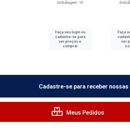
balagem: 5
Embalagem: 10
Embal
 seu login ou
Faça seu login ou
Faça se
astre-se para
cadastre-se para
cadast
er preços e
ver preços e
ver 
comprar
comprar
co
Cadastre-se para receber nossas 
Meus Pedidos