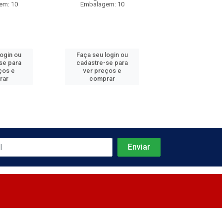
em: 10
Embalagem: 10
Embalagem
login ou
Faça seu login ou
Faça seu log
se para
cadastre-se para
cadastre-se 
ços e
ver preços e
ver preços
rar
comprar
comprar