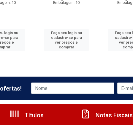
agem: 10
Embalagem: 10
Embalag
u login ou
Faça seu login ou
Faça seu 
re-se para
cadastre-se para
cadastre-
preços e
ver preços e
ver pre
mprar
comprar
comp
ofertas!
Títulos
Notas Fiscais