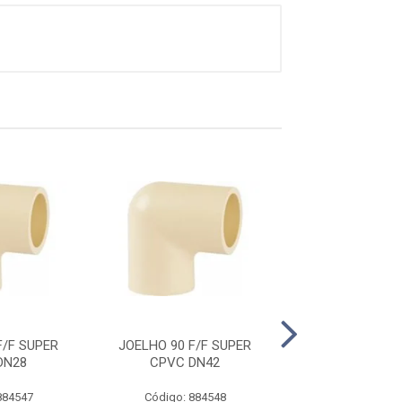
F/F SUPER
JOELHO 90 F/F SUPER
JOELHO 90 F/
DN28
CPVC DN42
CPVC DN
884547
Código: 884548
Código: 884