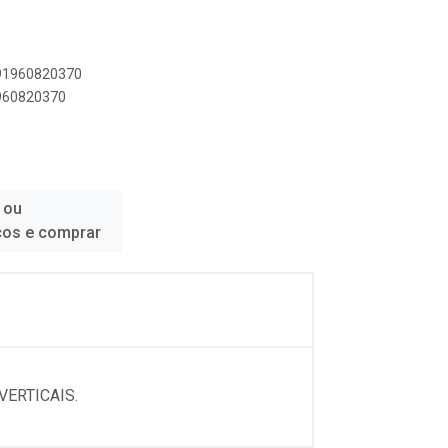
891960820370
1960820370
 ou
ços e comprar
ERTICAIS.