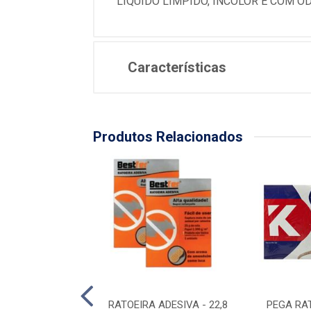
LIQUIDO LIMPIDO, INCOLOR E COM OD
Características
Produtos Relacionados
RA ADESIVA PSA
RATOEIRA ADESIVA - 22,8
PEGA RA