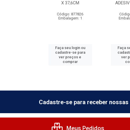
RATOS GRANDES
X 37,6CM
ADESIV
digo: 875605
Código: 877826
Códig
alagem: 200
Embalagem: 1
Embal
 seu login ou
Faça seu login ou
Faça se
astre-se para
cadastre-se para
cadast
er preços e
ver preços e
ver 
comprar
comprar
co
Cadastre-se para receber nossas 
Meus Pedidos