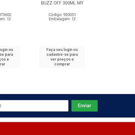
BUZZ OFF 300ML MY
100 P/RATOS 
875602
Código: 930051
Código: 875
em: 12
Embalagem: 12
Embalagem:
login ou
Faça seu login ou
Faça seu log
se para
cadastre-se para
cadastre-se 
ços e
ver preços e
ver preços
rar
comprar
comprar