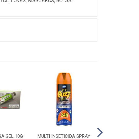
AL, LUVAS, MASCARAS, BOTAS...
A GEL 10G
MULTI INSETICIDA SPRAY
RATOEIRA ADES