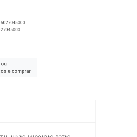
896027045000
6027045000
 ou
ços e comprar