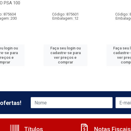
O PSA 100
o: 875604
Código: 875601
Código: 
agem: 200
Embalagem: 12
Embalag
u login ou
Faça seu login ou
Faça seu 
re-se para
cadastre-se para
cadastre-
preços e
ver preços e
ver pre
mprar
comprar
comp
ofertas!
Títulos
Notas Fiscais