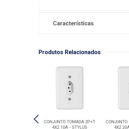
Características
Produtos Relacionados
TO INTERRUPTOR
CONJUNTO TOMADA 2P+T
CONJUNTO 
S+TOMADA 2P+T
4X2 10A - STYLUS
4X2 20