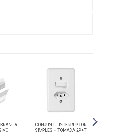
 BRANCA
CONJUNTO INTERRUPTOR
CONJUNTO INTE
SIVO
SIMPLES + TOMADA 2P+T
SIMPLES+TOMA