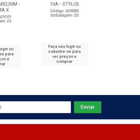
X2,00M -
10A - STYLUS
20A - STY
MA X
Código: 639085
Código: 639
Embalagem: 20
Embalagem:
629101
em: 25
Faça seu login ou
Faça seu log
login ou
cadastre-se para
cadastre-se 
se para
ver preços e
ver preços
ços e
comprar
comprar
rar