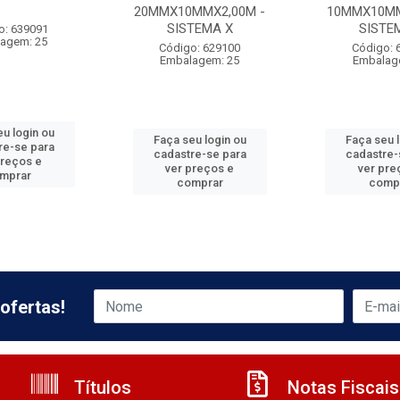
20MMX10MMX2,00M -
10MMX10MM
SISTEMA X
SISTE
o: 639091
agem: 25
Código: 629100
Código: 
Embalagem: 25
Embalag
u login ou
Faça seu login ou
Faça seu 
re-se para
cadastre-se para
cadastre-
preços e
ver preços e
ver pre
mprar
comprar
comp
ofertas!
Títulos
Notas Fiscais