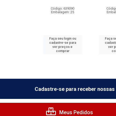
A - STYLUS
Código: 639090
Códig
digo: 639086
Embalagem: 25
Embal
balagem: 20
 seu login ou
Faça seu login ou
Faça se
astre-se para
cadastre-se para
cadast
er preços e
ver preços e
ver 
comprar
comprar
co
Cadastre-se para receber nossas 
Meus Pedidos