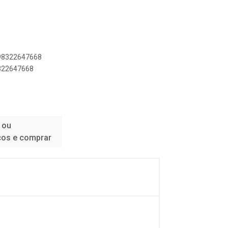
898322647668
8322647668
 ou
ços e comprar