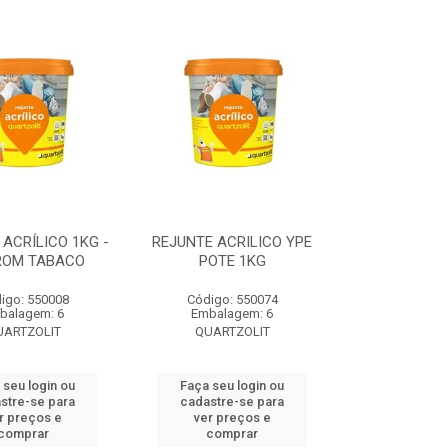
ACRÍLICO 1KG -
REJUNTE ACRILICO YPE
OM TABACO
POTE 1KG
igo: 550008
Código: 550074
balagem: 6
Embalagem: 6
UARTZOLIT
QUARTZOLIT
 seu login ou
Faça seu login ou
stre-se para
cadastre-se para
r preços e
ver preços e
comprar
comprar