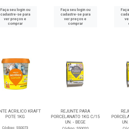
Faça seu login ou
Faça seu login ou
Faça
cadastre-se para
cadastre-se para
cada
ver preços e
ver preços e
ve
comprar
comprar
NTE ACRILICO KRAFT
REJUNTE PARA
REJ
POTE 1KG
PORCELANATO 1KG C/15
PORCELA
UN. - BEGE
UN.
Código: 550073
Código: 550020
Cód