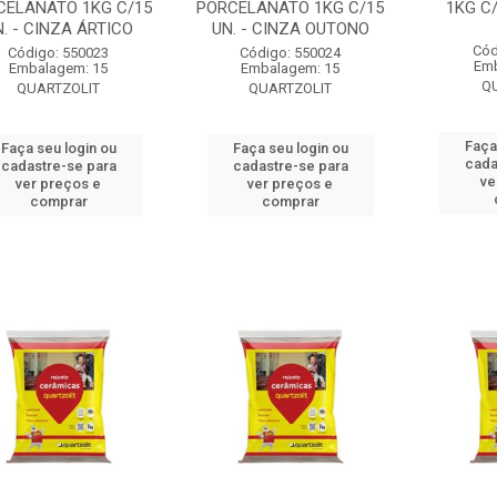
CELANATO 1KG C/15
PORCELANATO 1KG C/15
1KG C/
N. - CINZA ÁRTICO
UN. - CINZA OUTONO
Cód
Código: 550023
Código: 550024
Emb
Embalagem: 15
Embalagem: 15
Q
QUARTZOLIT
QUARTZOLIT
Faça
Faça seu login ou
Faça seu login ou
cada
cadastre-se para
cadastre-se para
ve
ver preços e
ver preços e
comprar
comprar