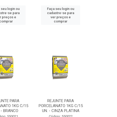
 seu login ou
Faça seu login ou
stre-se para
cadastre-se para
r preços e
ver preços e
comprar
comprar
UNTE PARA
REJUNTE PARA
NATO 1KG C/15
PORCELANATO 1KG C/15
 - BRANCO
UN. - CINZA PLATINA
igo: 550021
Código: 550022