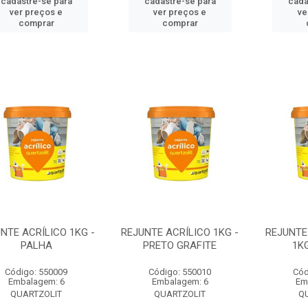
cadastre-se para
cadastre-se para
cada
ver preços e
ver preços e
ve
comprar
comprar
NTE ACRÍLICO 1KG -
REJUNTE ACRÍLICO 1KG -
REJUNTE
PALHA
PRETO GRAFITE
1K
Código: 550009
Código: 550010
Cód
Embalagem: 6
Embalagem: 6
Em
QUARTZOLIT
QUARTZOLIT
Q