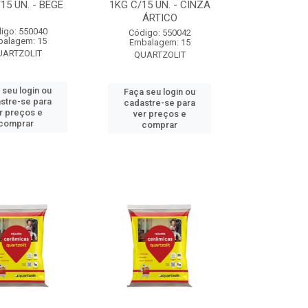
15 UN. - BEGE
1KG C/15 UN. - CINZA
ÁRTICO
igo: 550040
Código: 550042
alagem: 15
Embalagem: 15
UARTZOLIT
QUARTZOLIT
 seu login ou
Faça seu login ou
stre-se para
cadastre-se para
r preços e
ver preços e
comprar
comprar