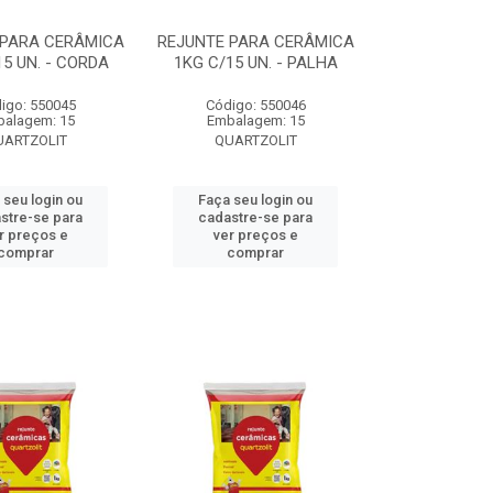
 PARA CERÂMICA
REJUNTE PARA CERÂMICA
15 UN. - CORDA
1KG C/15 UN. - PALHA
igo: 550045
Código: 550046
alagem: 15
Embalagem: 15
UARTZOLIT
QUARTZOLIT
 seu login ou
Faça seu login ou
stre-se para
cadastre-se para
r preços e
ver preços e
comprar
comprar