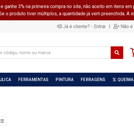
ganhe 3% na primeira compra no site, não aceito em itens em 
 o produto tiver múltiplos, a quantidade já vem preenchida. A 
|
Já é cliente? - Entrar
Não é 
ULICA
FERRAMENTAS
PINTURA
FERRAGENS
QUEIMA