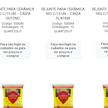
NTE PARA CERÂMICA
REJUNTE PARA CERÂMICA
REJUNTE
G C/15 UN. - CINZA
1KG C/15 UN. - CINZA
1KG C/
OUTONO
PLATINA
Cód
Código: 550043
Código: 550044
Emb
Embalagem: 15
Embalagem: 15
Q
QUARTZOLIT
QUARTZOLIT
Faça
Faça seu login ou
Faça seu login ou
cada
cadastre-se para
cadastre-se para
ve
ver preços e
ver preços e
comprar
comprar