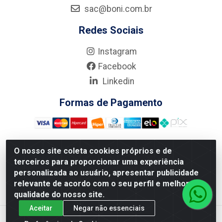
sac@boni.com.br
Redes Sociais
Instagram
Facebook
Linkedin
Formas de Pagamento
O nosso site coleta cookies próprios e de
terceiros para proporcionar uma experiência
Nova Boni Distribuidora de Material de Construção LTDA - Rua
personalizada ao usuário, apresentar publicidade
Alice Tibiriçá, 330 - Vila Da Penha, Rio de Janeiro/RJ - CEP:
relevante de acordo com o seu perfil e melhorar a
21.210-110 - CNPJ: 11.003.135/0001-27
qualidade do nosso site.
Aceitar
Negar não essenciais