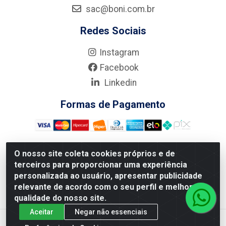
sac@boni.com.br
Redes Sociais
Instagram
Facebook
Linkedin
Formas de Pagamento
O nosso site coleta cookies próprios e de
terceiros para proporcionar uma experiência
Nova Boni Distribuidora de Material de Construção LTDA - Rua
personalizada ao usuário, apresentar publicidade
Alice Tibiriçá, 330 - Vila Da Penha, Rio de Janeiro/RJ - CEP:
relevante de acordo com o seu perfil e melhorar a
21.210-110 - CNPJ: 11.003.135/0001-27
qualidade do nosso site.
Aceitar
Negar não essenciais