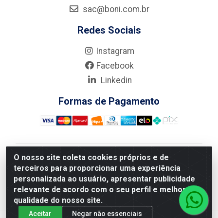
sac@boni.com.br
Redes Sociais
Instagram
Facebook
Linkedin
Formas de Pagamento
O nosso site coleta cookies próprios e de
Nova Boni Distribuidora de Material de Construção LTDA
terceiros para proporcionar uma experiência
- Rua Alice Tibiriçá, 330 - Vila Da Penha, Rio de
personalizada ao usuário, apresentar publicidade
Janeiro/RJ - CEP: 21.210-110 - CNPJ: 11.003.135/0001-
relevante de acordo com o seu perfil e melhorar a
27
qualidade do nosso site.
Aceitar
Negar não essenciais