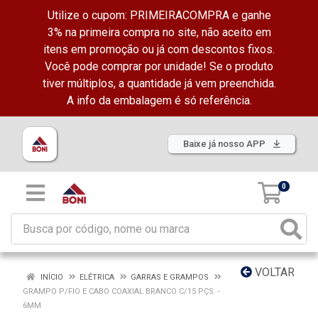
Utilize o cupom: PRIMEIRACOMPRA e ganhe
3% na primeira compra no site, não aceito em
itens em promoção ou já com descontos fixos.
Você pode comprar por unidade! Se o produto
tiver múltiplos, a quantidade já vem preenchida.
A info da embalagem é só referência.
Baixe já nosso APP
0
VOLTAR
INÍCIO
ELÉTRICA
GARRAS E GRAMPOS
GRAMPO P/FIO E CABO COAXIAL BRANCO C/15 PÇS. -
6MM