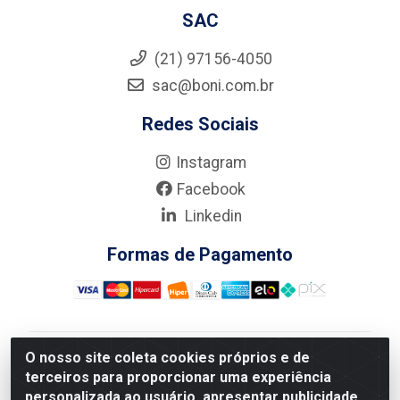
SAC
(21) 97156-4050
sac@boni.com.br
Redes Sociais
Instagram
Facebook
Linkedin
Formas de Pagamento
O nosso site coleta cookies próprios e de
Nova Boni Distribuidora de Material de Construção LTDA
terceiros para proporcionar uma experiência
- Rua Alice Tibiriçá, 330 - Vila Da Penha, Rio de
personalizada ao usuário, apresentar publicidade
Janeiro/RJ - CEP: 21.210-110 - CNPJ: 11.003.135/0001-