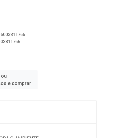
896003811766
6003811766
 ou
ços e comprar