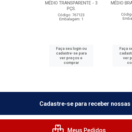
BRANCO - 1 PÇ.
MÉDIO TRANSPARENTE - 3
MÉDIO BRA
PÇS.
digo: 767124
Códig
Código: 767123
balagem: 1
Emba
Embalagem: 1
 seu login ou
Faça seu login ou
Faça se
astre-se para
cadastre-se para
cadast
er preços e
ver preços e
ver 
comprar
comprar
co
Cadastre-se para receber nossas 
Meus Pedidos