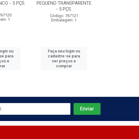
CO - 5 PÇS.
PEQUENO TRANSPARENTE
GRANDE BRANCO
- 5 PÇS.
767120
Código: 767
Código: 767121
em: 1
Embalagem
Embalagem: 1
login ou
Faça seu login ou
Faça seu log
se para
cadastre-se para
cadastre-se 
ços e
ver preços e
ver preços
rar
comprar
comprar