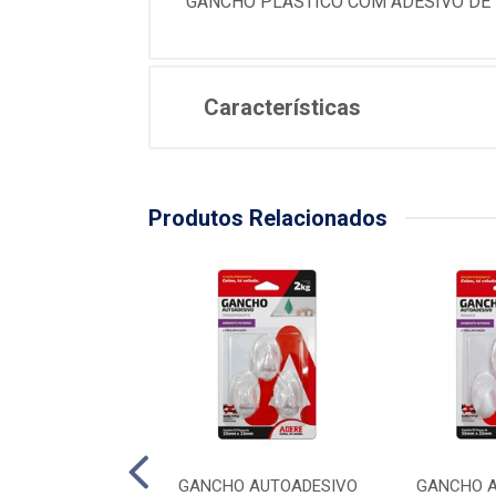
GANCHO PLÁSTICO COM ADESIVO DE F
Características
Produtos Relacionados
 AUTOADESIVO
GANCHO AUTOADESIVO
GANCHO A