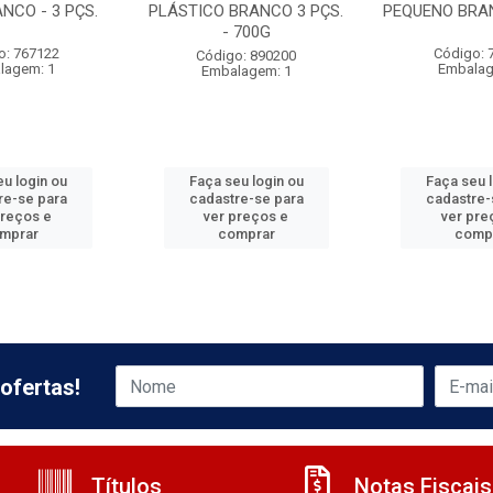
NCO - 3 PÇS.
PLÁSTICO BRANCO 3 PÇS.
PEQUENO BRAN
- 700G
o: 767122
Código: 
Código: 890200
lagem: 1
Embalag
Embalagem: 1
u login ou
Faça seu login ou
Faça seu 
re-se para
cadastre-se para
cadastre-
preços e
ver preços e
ver pre
mprar
comprar
comp
ofertas!
Títulos
Notas Fiscais