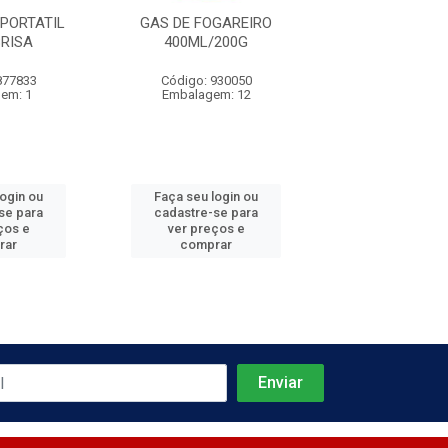
PORTATIL
GAS DE FOGAREIRO
MAÇARICO À
RISA
400ML/200G
PORTÁTIL - 
877833
Código: 930050
Código: 877
em: 1
Embalagem: 12
Embalagem
login ou
Faça seu login ou
Faça seu log
se para
cadastre-se para
cadastre-se 
ços e
ver preços e
ver preços
rar
comprar
comprar