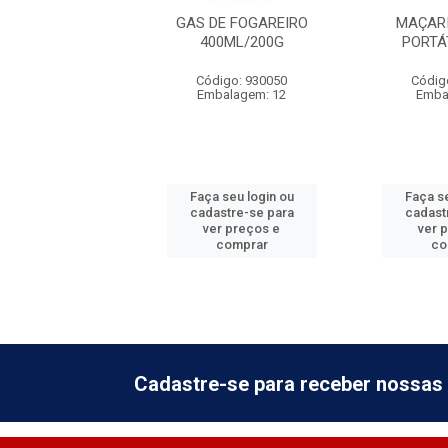
EIRO PORTATIL
GAS DE FOGAREIRO
MAÇAR
ARA-BRISA
400ML/200G
PORTÁT
digo: 877833
Código: 930050
Códig
balagem: 1
Embalagem: 12
Emba
 seu login ou
Faça seu login ou
Faça se
astre-se para
cadastre-se para
cadast
er preços e
ver preços e
ver 
comprar
comprar
co
Cadastre-se para receber nossas 