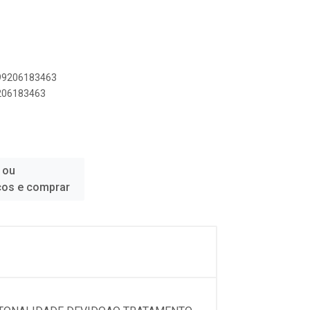
899206183463
9206183463
 ou
ços e comprar