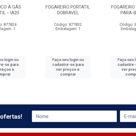
ICO À GÁS
FOGAREIRO PORTATIL
FOGAREIRO 
IL - IA20
DOBRAVEL
PARA-B
o: 877824
Código: 877832
Código: 
lagem: 1
Embalagem: 1
Embalag
u login ou
Faça seu login ou
Faça seu 
re-se para
cadastre-se para
cadastre-
preços e
ver preços e
ver pre
mprar
comprar
comp
ofertas!