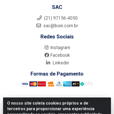
SAC
(21) 97156-4050
sac@boni.com.br
Redes Sociais
Instagram
Facebook
Linkedin
Formas de Pagamento
O nosso site coleta cookies próprios e de
Nova Boni Distribuidora de Material de Construção LTDA
terceiros para proporcionar uma experiência
- Rua Alice Tibiriçá, 330 - Vila Da Penha, Rio de