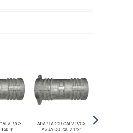
GALV P/CX
ADAPTADOR GALV P/CX
ADAPTADOR GA
150 4''
AGUA CO 200 2.1/2”
AGUA CO 200