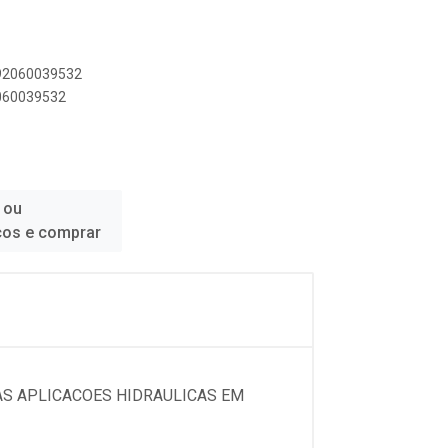
892060039532
2060039532
 ou
ços e comprar
AS APLICACOES HIDRAULICAS EM