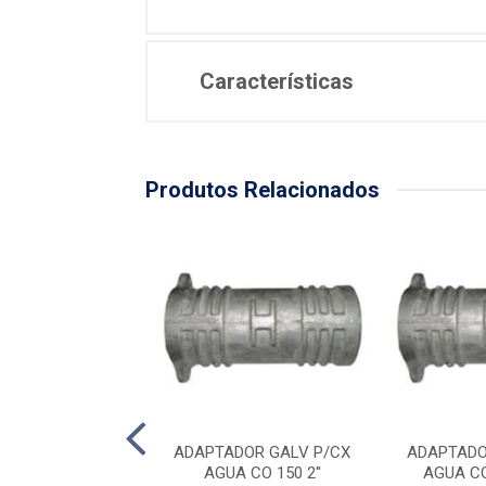
Características
Produtos Relacionados
DOR GALV P/CX
ADAPTADOR GALV P/CX
ADAPTADO
A CO 200 3''
AGUA CO 150 2''
AGUA CO