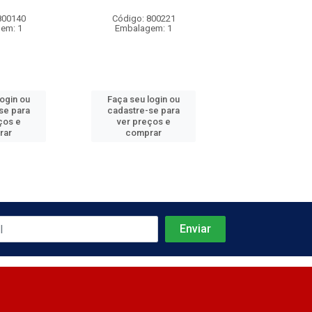
800140
Código: 800221
Código: 800
em: 1
Embalagem: 1
Embalagem
login ou
Faça seu login ou
Faça seu log
se para
cadastre-se para
cadastre-se 
ços e
ver preços e
ver preços
rar
comprar
comprar