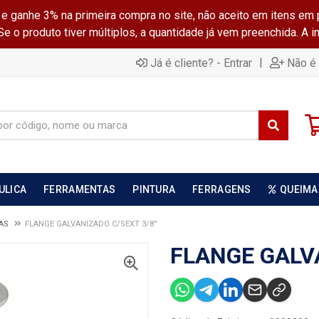
ganhe 3% na primeira compra no site, não aceito em itens em 
 o produto tiver múltiplos, a quantidade já vem preenchida. A 
|
Já é cliente? - Entrar
Não é 
ULICA
FERRAMENTAS
PINTURA
FERRAGENS
QUEIMA
DAS
FLANGE GALVANIZADO C/SEXT 3/8''
FLANGE GALVA