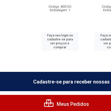
digo: 800230
Código: 800120
Códig
balagem: 1
Embalagem: 1
Emba
 seu login ou
Faça seu login ou
Faça se
astre-se para
cadastre-se para
cadast
er preços e
ver preços e
ver 
comprar
comprar
co
Cadastre-se para receber nossas 
Meus Pedidos