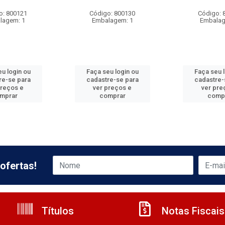
o: 800121
Código: 800130
Código: 
lagem: 1
Embalagem: 1
Embalag
u login ou
Faça seu login ou
Faça seu 
re-se para
cadastre-se para
cadastre-
preços e
ver preços e
ver pre
mprar
comprar
comp
ofertas!
Títulos
Notas Fiscais