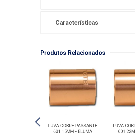
Características
Produtos Relacionados
OBRE PASSANTE
LUVA COBRE PASSANTE
LUVA COB
79MM - ELUMA
601 15MM - ELUMA
601 22