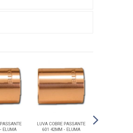
 PASSANTE
LUVA COBRE PASSANTE
LUVA COBRE P
- ELUMA
601 42MM - ELUMA
601 79MM - 