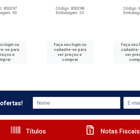
o: 850297
Código: 850298
Código: 
agem: 50
Embalagem: 25
Embalag
u login ou
Faça seu login ou
Faça seu 
re-se para
cadastre-se para
cadastre-
preços e
ver preços e
ver pre
mprar
comprar
comp
ofertas!
Títulos
Notas Fiscais