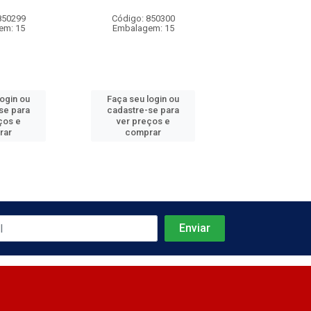
850299
Código: 850300
Código: 850
em: 15
Embalagem: 15
Embalagem
login ou
Faça seu login ou
Faça seu log
se para
cadastre-se para
cadastre-se 
ços e
ver preços e
ver preços
rar
comprar
comprar