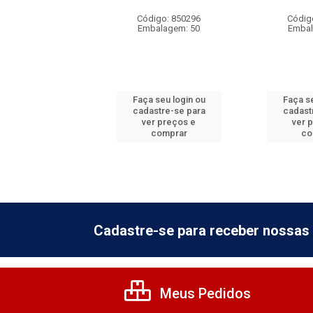
digo: 850303
Código: 850296
Códig
balagem: 1
Embalagem: 50
Embal
 seu login ou
Faça seu login ou
Faça se
astre-se para
cadastre-se para
cadast
er preços e
ver preços e
ver 
comprar
comprar
co
Cadastre-se para receber nossas 
Meus Pedidos