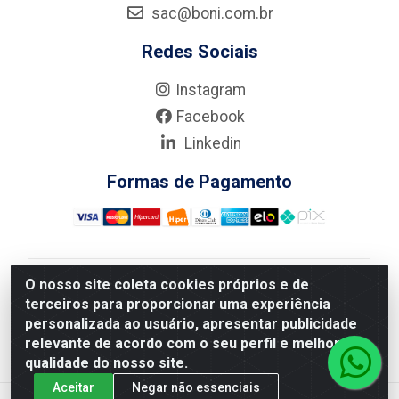
sac@boni.com.br
Redes Sociais
Instagram
Facebook
Linkedin
Formas de Pagamento
O nosso site coleta cookies próprios e de
Nova Boni Distribuidora de Material de Construção LTDA
terceiros para proporcionar uma experiência
- Rua Alice Tibiriçá, 330 - Vila Da Penha, Rio de
personalizada ao usuário, apresentar publicidade
Janeiro/RJ - CEP: 21.210-110 - CNPJ: 11.003.135/0001-
relevante de acordo com o seu perfil e melhorar a
27
qualidade do nosso site.
Aceitar
Negar não essenciais