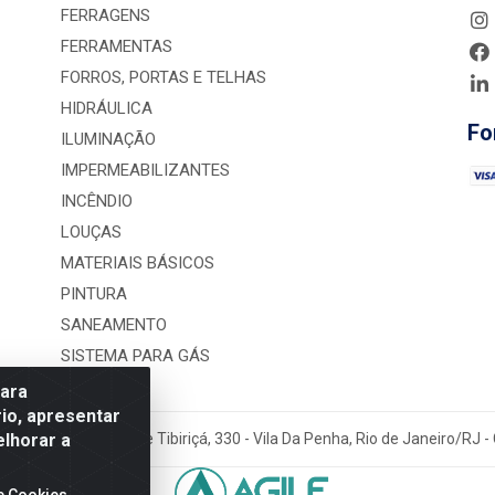
FERRAGENS
FERRAMENTAS
FORROS, PORTAS E TELHAS
HIDRÁULICA
Fo
ILUMINAÇÃO
IMPERMEABILIZANTES
INCÊNDIO
LOUÇAS
MATERIAIS BÁSICOS
PINTURA
SANEAMENTO
SISTEMA PARA GÁS
para
io, apresentar
elhorar a
rução LTDA - Rua Alice Tibiriçá, 330 - Vila Da Penha, Rio de Janeiro/RJ
e Cookies