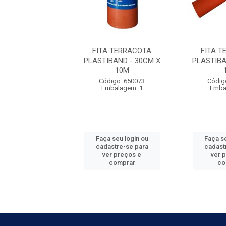
A TERRACOTA
FITA TERRACOTA
FITA 
BAND - 20CM X
PLASTIBAND - 30CM X
PLASTIBA
10M
10M
digo: 650072
Código: 650073
Códig
balagem: 1
Embalagem: 1
Emba
 seu login ou
Faça seu login ou
Faça se
astre-se para
cadastre-se para
cadast
er preços e
ver preços e
ver 
comprar
comprar
co