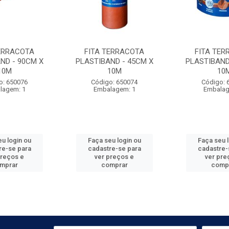
TERRACOTA
FITA TERRACOTA
FITA TER
ND - 90CM X
PLASTIBAND - 45CM X
PLASTIBAND
10M
10M
10
o: 650076
Código: 650074
Código: 
lagem: 1
Embalagem: 1
Embalag
u login ou
Faça seu login ou
Faça seu 
re-se para
cadastre-se para
cadastre-
preços e
ver preços e
ver pre
mprar
comprar
comp