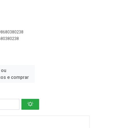
898680380238
8680380238
 ou
ços e comprar