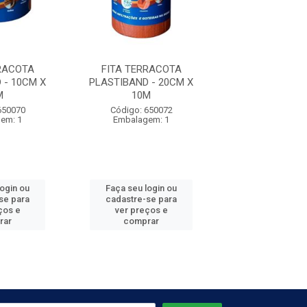
RACOTA
FITA TERRACOTA
FITA TERRA
 - 10CM X
PLASTIBAND - 20CM X
PLASTIBAND -
M
10M
10M
650070
Código: 650072
Código: 650
em: 1
Embalagem: 1
Embalagem
login ou
Faça seu login ou
Faça seu log
se para
cadastre-se para
cadastre-se 
ços e
ver preços e
ver preços
rar
comprar
comprar