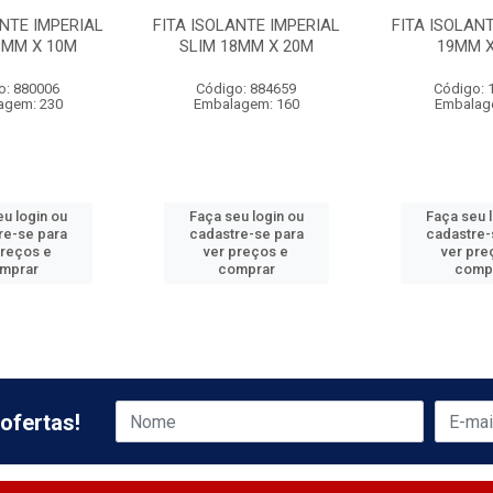
ANTE IMPERIAL
FITA ISOLANTE IMPERIAL
FITA ISOLAN
8MM X 10M
SLIM 18MM X 20M
19MM X
o: 880006
Código: 884659
Código: 
agem: 230
Embalagem: 160
Embalag
u login ou
Faça seu login ou
Faça seu 
re-se para
cadastre-se para
cadastre-
preços e
ver preços e
ver pre
mprar
comprar
comp
ofertas!