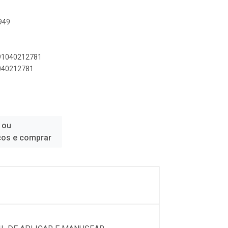
949
891040212781
1040212781
 ou
ços e comprar