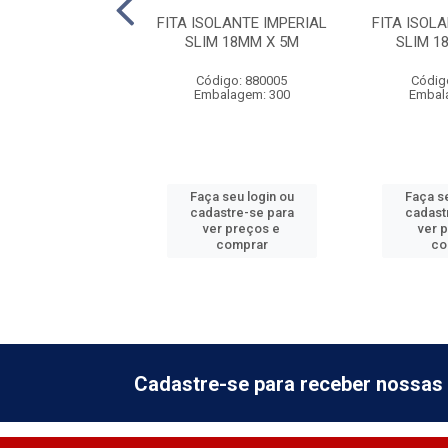
OLANTE CLASSIC
FITA ISOLANTE IMPERIAL
FITA ISOL
9MM X 5M
SLIM 18MM X 5M
SLIM 1
digo: 150030
Código: 880005
Códig
balagem: 24
Embalagem: 300
Embal
 seu login ou
Faça seu login ou
Faça se
astre-se para
cadastre-se para
cadast
er preços e
ver preços e
ver 
comprar
comprar
co
Cadastre-se para receber nossas 