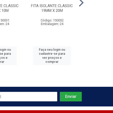
TE CLASSIC
FITA ISOLANTE CLASSIC
FITA ISOLANTE
 10M
19MM X 20M
19MM X 
150031
Código: 150032
Código: 150
em: 24
Embalagem: 24
Embalagem:
login ou
Faça seu login ou
Faça seu log
se para
cadastre-se para
cadastre-se 
ços e
ver preços e
ver preços
rar
comprar
comprar