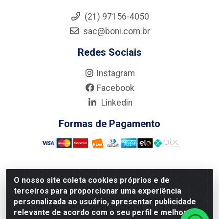
(21) 97156-4050
sac@boni.com.br
Redes Sociais
Instagram
Facebook
Linkedin
Formas de Pagamento
O nosso site coleta cookies próprios e de
Nova Boni Distribuidora de Material de Construção LTDA
terceiros para proporcionar uma experiência
- Rua Alice Tibiriçá, 330 - Vila Da Penha, Rio de
personalizada ao usuário, apresentar publicidade
Janeiro/RJ - CEP: 21.210-110 - CNPJ: 11.003.135/0001-
relevante de acordo com o seu perfil e melhorar a
27