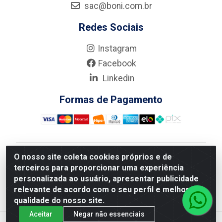
sac@boni.com.br
Redes Sociais
Instagram
Facebook
Linkedin
Formas de Pagamento
O nosso site coleta cookies próprios e de
Nova Boni Distribuidora de Material de Construção LTDA
terceiros para proporcionar uma experiência
- Rua Alice Tibiriçá, 330 - Vila Da Penha, Rio de
personalizada ao usuário, apresentar publicidade
Janeiro/RJ - CEP: 21.210-110 - CNPJ: 11.003.135/0001-
relevante de acordo com o seu perfil e melhorar a
27
qualidade do nosso site.
Aceitar
Negar não essenciais