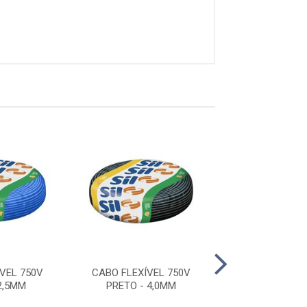
VEL 750V
CABO FLEXÍVEL 750V
CABO FLEXÍVE
2,5MM
PRETO - 4,0MM
VERMELHO - 