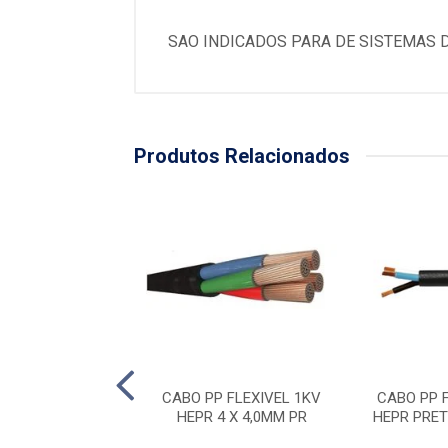
SAO INDICADOS PARA DE SISTEMAS 
Produtos Relacionados
FLEXÍVEL 750V
CABO PP FLEXIVEL 1KV
CABO PP 
ELHO - 2,5MM
HEPR 4 X 4,0MM PR
HEPR PRET