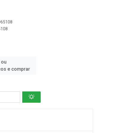
8965108
5108
 ou
ços e comprar