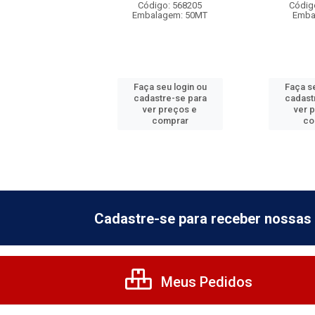
digo: 766005
Código: 568205
Códig
balagem: 1
Embalagem: 50MT
Emba
 seu login ou
Faça seu login ou
Faça se
astre-se para
cadastre-se para
cadast
er preços e
ver preços e
ver 
comprar
comprar
co
Cadastre-se para receber nossas 
Meus Pedidos