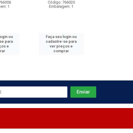
766006
Código: 766020
Código: 766
em: 1
Embalagem: 1
Embalagem
login ou
Faça seu login ou
Faça seu log
se para
cadastre-se para
cadastre-se 
ços e
ver preços e
ver preços
rar
comprar
comprar