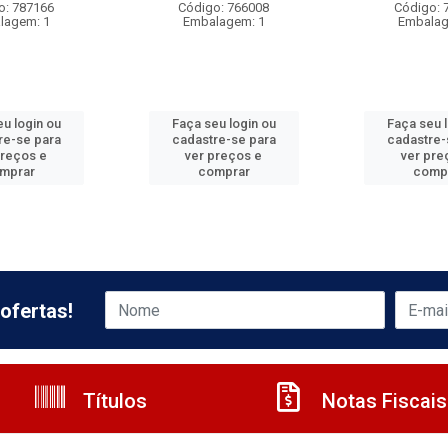
o: 787166
Código: 766008
Código: 
lagem: 1
Embalagem: 1
Embalag
u login ou
Faça seu login ou
Faça seu 
re-se para
cadastre-se para
cadastre-
preços e
ver preços e
ver pre
mprar
comprar
comp
ofertas!
Títulos
Notas Fiscais